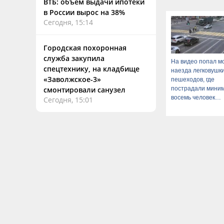
ВТБ: объем выдачи ипотеки
в России вырос на 38%
Сегодня, 15:14
Городская похоронная
служба закупила
На видео попал м
спецтехнику, на кладбище
наезда легковушк
«Заволжское-3»
пешеходов, где
пострадали мини
смонтировали санузел
восемь человек
Сегодня, 15:01
06/08/2026 – Ново