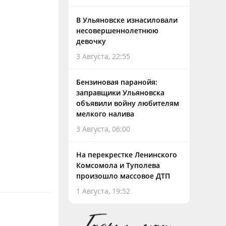
В Ульяновске изнасиловали
несовершеннолетнюю
девочку
3 Августа, 22:55
Бензиновая паранойя:
заправщики Ульяновска
объявили войну любителям
мелкого налива
3 Августа, 06:00
На перекрестке Ленинского
Комсомола и Туполева
произошло массовое ДТП
1 Августа, 19:52