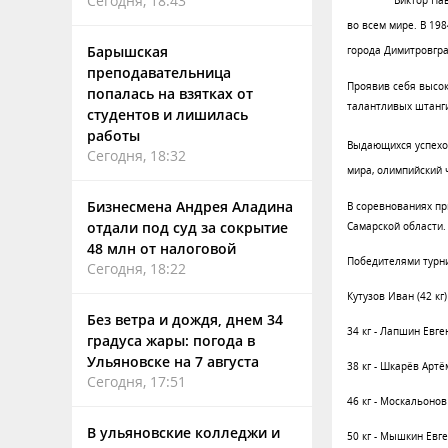
Сегодня, 18:43
Виктор Па
во всем мире. В 198
Барышская
города Димитровгра
преподавательница
Проявив себя высо
попалась на взятках от
талантливых штанги
студентов и лишилась
работы
Выдающихся успехов
Сегодня, 18:32
мира, олимпийский 
Бизнесмена Андрея Аладина
В соревнованиях пр
отдали под суд за сокрытие
Самарской области.
48 млн от налоговой
Победителями турни
Сегодня, 18:22
Кутузов Иван (
42 кг
Без ветра и дождя, днем 34
34 кг
- Лапшин Евген
градуса жары: погода в
Ульяновске на 7 августа
38 кг
- Шкарёв Артём
Сегодня, 17:51
46 кг
- Москальонов
В ульяновские колледжи и
50 кг
- Мышкин Евге