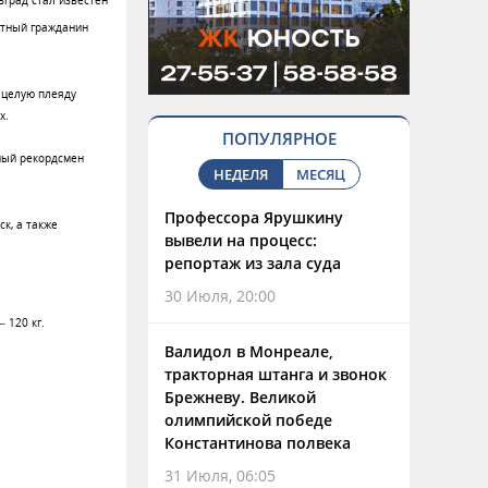
вград стал известен
ётный гражданин
 целую плеяду
х.
ПОПУЛЯРНОЕ
ный рекордсмен
НЕДЕЛЯ
МЕСЯЦ
Профессора Ярушкину
к, а также
вывели на процесс:
репортаж из зала суда
30 Июля, 20:00
– 120
кг.
Валидол в Монреале,
тракторная штанга и звонок
Брежневу. Великой
олимпийской победе
Константинова полвека
31 Июля, 06:05