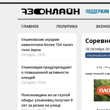
ГЛАВНОЕ
ПОЛИТИКА
ЭКОНО
Соревн
Ульяновские аграрии
намолотили более 724 тысяч
18 Октября 201
тонн зерна
Сегодня, 19:51
Ульяновская о
Ульяновцев предупреждают
С 16 – 17 
о повышенной активности
среди
юношей и д
клещей
Сегодня, 19:43
Поножовщина из-за глупой
обиды: ульяновец получил 8
лет за резню на улице