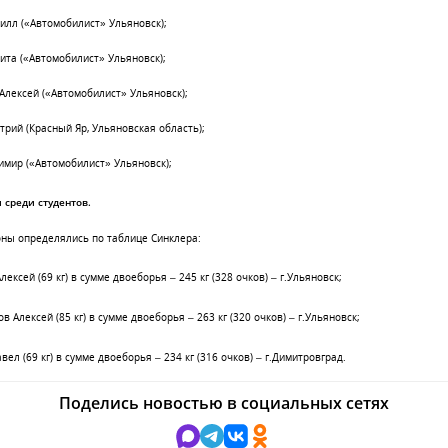
илл («Автомобилист» Ульяновск);
ита («Автомобилист» Ульяновск);
Алексей («Автомобилист» Ульяновск);
рий (Красный Яр, Ульяновская область);
имир («Автомобилист» Ульяновск);
 среди студентов.
ны определялись по таблице Синклера:
Алексей
(
69 кг
) в сумме двоеборья –
245 кг
(328 очков) – г.Ульяновск;
ов Алексей (
85 кг
) в сумме двоеборья –
263 кг
(320 очков) – г.Ульяновск;
вел (
69 кг
) в сумме двоеборья –
234 кг
(316 очков) – г.Димитровград.
Поделись новостью в социальных сетях