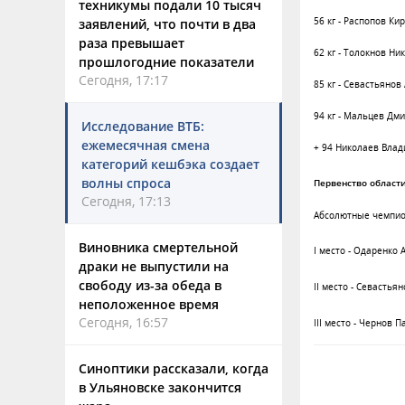
техникумы подали 10 тысяч
56 кг
- Распопов Кир
заявлений, что почти в два
раза превышает
62 кг
- Толокнов Ник
прошлогодние показатели
Сегодня, 17:17
85 кг
- Севастьянов 
94 кг
- Мальцев Дмит
Исследование ВТБ:
ежемесячная смена
+ 94 Николаев Влад
категорий кешбэка создает
волны спроса
Первенство области
Сегодня, 17:13
Абсолютные чемпио
Виновника смертельной
I
место - Одаренко 
драки не выпустили на
свободу из-за обеда в
II
место - Севастьян
неположенное время
Сегодня, 16:57
III
место - Чернов Па
Синоптики рассказали, когда
в Ульяновске закончится