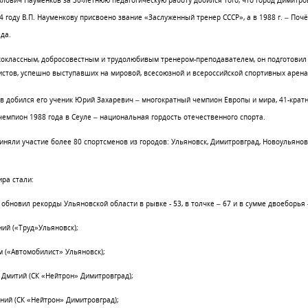
влович Науменков за 30-летнюю педагогическую работу добился того, что город Димитро
4 году
В.П. Науменкову
присвоено звание «Заслуженный тренер СССР», а в
1988 г
. – Поч
да.
коклассным, добросовестным и трудолюбивым тренером-преподавателем, он подготовил
стов, успешно выступавших на мировой, всесоюзной и всероссийской спортивных арена
 добился его ученик Юрий Захаревич – многократный чемпион Европы и мира, 41-крат
чемпион 1988 года в Сеуле – национальная гордость отечественного спорта.
иняли участие более 80 спортсменов из городов: Ульяновск, Димитровград, Новоульяновс
ра стали:
) обновил рекорды Ульяновской области в рывке - 53, в толчке – 67 и в сумме двоеборья 
ий («Труд»Ульяновск);
 («Автомобилист» Ульяновск);
 Дмитий (СК «Нейтрон» Димитровград);
ний (СК «Нейтрон» Димитровград);