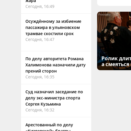
жара
Сегодня, 16:49
Осуждённому за избиение
пассажира в ульяновском
трамвае скостили срок
Сегодня, 16:47
Ролик длит
По делу авторитета Романа
а смеяться
Халимонова назначили дату
прений сторон
Сегодня, 16:35
Суд назначил заседание по
делу экс-министра спорта
Сергея Кузьмина
Сегодня, 16:32
Арестованный по делу
«Кизяевской» братвы