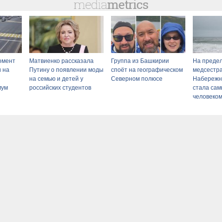
омент
Матвиенко рассказала
Группа из Башкирии
На предел
и на
Путину о появлении моды
споёт на географическом
медсестра
на семью и детей у
Северном полюсе
Набережн
мум
российских студентов
стала са
человеком
сти
06/08/202