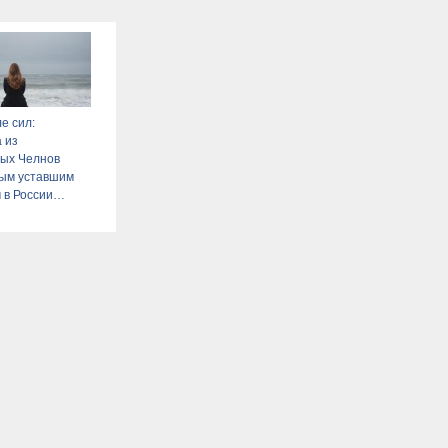
е сил:
 из
ых Челнов
мым уставшим
 в России
6 – Новости