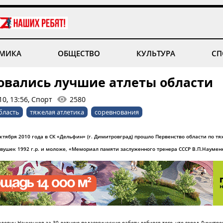
МИКА
ОБЩЕСТВО
КУЛЬТУРА
СП
овались лучшие атлеты области
0, 13:56, Спорт
2580
бласть
тяжелая атлетика
соревнования
октября 2010 года
в СК «Дельфин»
(
г. Димитровград) прошло
Первенство области по т
я
евушек
1992 г
.р. и моложе,
«Мемориал памяти заслуженного тренера СССР В.П.Наумен