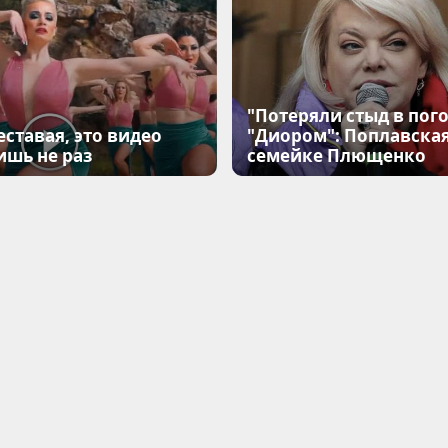
"Потеряли стыд в пого
еставая, это видео
"Диором": Поплавска
ишь не раз
семейке Плющенко