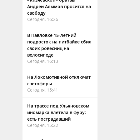
Андрей Алымов просится на
свободу
Сегодня, 16:26
В Павловке 15-летний
подросток на питбайке сбил
своих ровесниц на
велосипеде
Сегодня, 16:13
На Локомотивной отключат
светофоры
Сегодня, 15:41
На трассе под Ульяновском
иномарка влетела в фуру:
есть пострадавший
Сегодня, 15:22