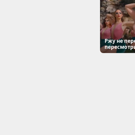
Ржу не пер
пересмотр