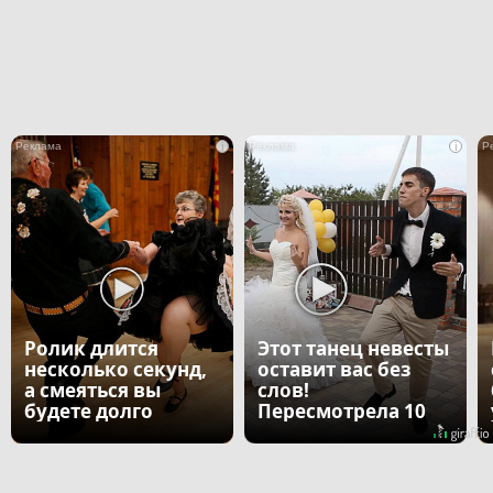
i
i
Ролик длится
Этот танец невесты
несколько секунд,
оставит вас без
а смеяться вы
слов!
будете долго
Пересмотрела 10
раз