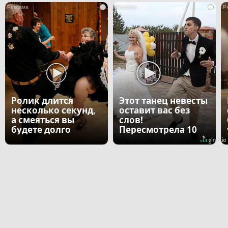
i
i
Ролик длится
Этот танец невесты
несколько секунд,
оставит вас без
а смеяться вы
слов!
будете долго
Пересмотрела 10
раз