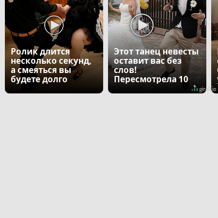
Ролик длится
Этот танец невесты
несколько секунд,
оставит вас без
а смеяться вы
слов!
будете долго
Пересмотрела 10
раз