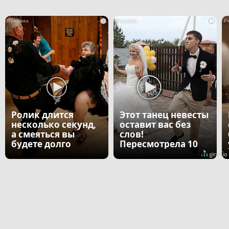
i
i
Ролик длится
Этот танец невесты
несколько секунд,
оставит вас без
а смеяться вы
слов!
будете долго
Пересмотрела 10
раз