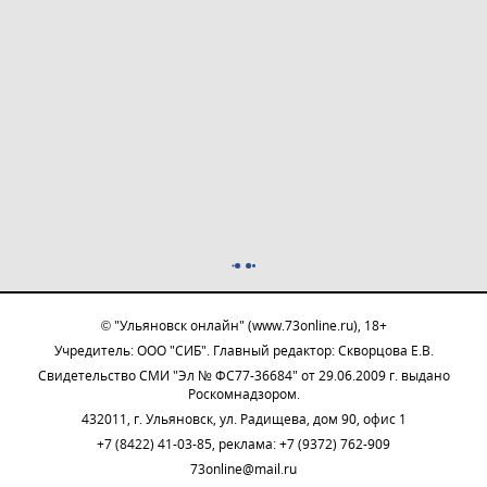
© "Ульяновск онлайн" (www.73online.ru), 18+
Учредитель: ООО "СИБ". Главный редактор: Скворцова Е.В.
Свидетельство СМИ "Эл № ФС77-36684" от 29.06.2009 г. выдано
Роскомнадзором.
432011, г. Ульяновск, ул. Радищева, дом 90, офис 1
+7 (8422) 41-03-85, реклама: +7 (9372) 762-909
73online@mail.ru