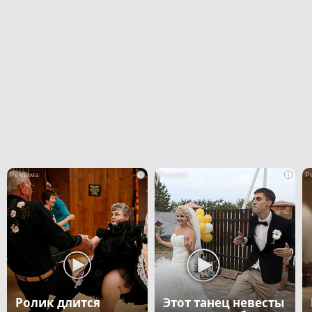
i
i
Ролик длится
Этот танец невесты