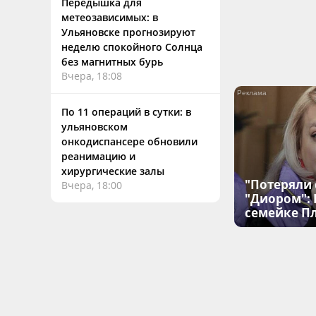
Передышка для
метеозависимых: в
Ульяновске прогнозируют
неделю спокойного Солнца
без магнитных бурь
Вчера, 18:08
По 11 операций в сутки: в
ульяновском
онкодиспансере обновили
реанимацию и
хирургические залы
"Потеряли 
Вчера, 18:00
"Диором":
семейке П