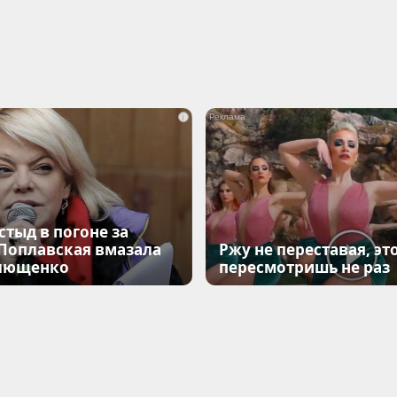
i
стыд в погоне за
 Поплавская вмазала
Ржу не переставая, эт
лющенко
пересмотришь не раз