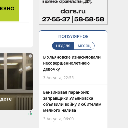
ПОПУЛЯРНОЕ
НЕДЕЛЯ
МЕСЯЦ
i
В Ульяновске изнасиловали
несовершеннолетнюю
девочку
3 Августа, 22:55
Бензиновая паранойя:
удете
заправщики Ульяновска
объявили войну любителям
мелкого налива
3 Августа, 06:00