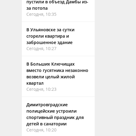
пустили в объезд Дамбы из-
за потопа
Сегодня, 10:35
В Ульяновске за сутки
сгорели квартира и
заброшенное здание
Сегодня, 10:27
В Больших Ключищах
вместо гусятника незаконно
возвели целый жилой
квартал
Сегодня, 10:23
Димитровградские
полицейские устроили
спортивный праздник для
детей в санатории
Сегодня, 10:20