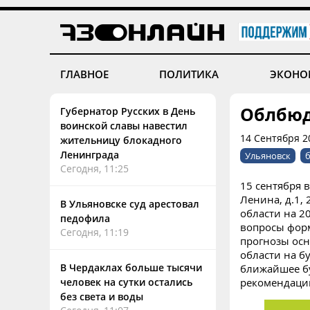
ГЛАВНОЕ
ПОЛИТИКА
ЭКОНО
Облбюд
Губернатор Русских в День
воинской славы навестил
14 Сентября 2
жительницу блокадного
Ленинграда
Ульяновск
Сегодня, 11:25
15 сентября 
Ленина, д.1,
В Ульяновске суд арестовал
области на 2
педофила
вопросы форм
Сегодня, 11:19
прогнозы осн
области на б
В Чердаклах больше тысячи
ближайшее б
человек на сутки остались
рекомендации
без света и воды