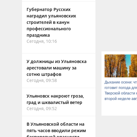
Губернатор Русских
наградил ульяновских
строителей в канун
профессионального
праздника
Сегодня, 10:16
У должницы из Ульяновска
арестовали машину за
сотню штрафов
Сегодня, 09:58
Дыхание осени: ч
готовит погода дл
Тверской области 
Ульяновск накроют гроза,
второй неделе авг
град и шквалистый ветер
Сегодня, 09:52
В Ульяновской области на
пять часов вводили режим
беспилотной опасности