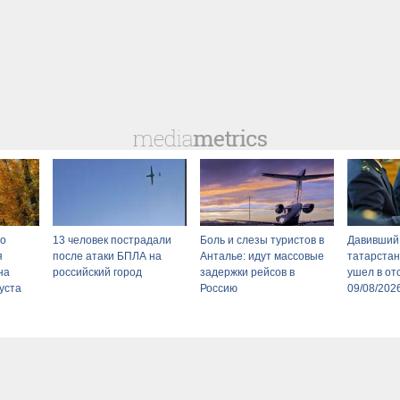
то
13 человек пострадали
Боль и слезы туристов в
Давивший 
я
после атаки БПЛА на
Анталье: идут массовые
татарстан
на
российский город
задержки рейсов в
ушел в от
уста
Россию
09/08/202