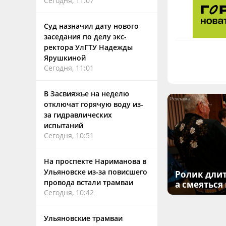
Сегодня, 11:07
Суд назначил дату нового
заседания по делу экс-
ректора УлГТУ Надежды
Ярушкиной
Сегодня, 11:01
В Засвияжье на неделю
отключат горячую воду из-
за гидравлических
испытаний
Сегодня, 10:51
На проспекте Нариманова в
Ульяновске из-за повисшего
Ролик длит
провода встали трамваи
а смеяться
Сегодня, 10:42
Ульяновские трамваи