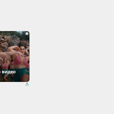
i
о видео