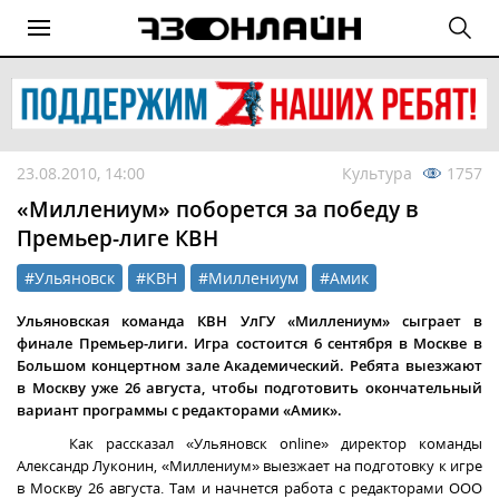
23.08.2010, 14:00
Культура
1757
«Миллениум» поборется за победу в
Премьер-лиге КВН
#Ульяновск
#КВН
#Миллениум
#Амик
Ульяновская команда КВН УлГУ «Миллениум» сыграет в
финале Премьер-лиги. Игра состоится 6 сентября в Москве в
Большом концертном зале Академический. Ребята выезжают
в Москву уже 26 августа, чтобы подготовить окончательный
вариант программы с редакторами «Амик».
Как рассказал «Ульяновск
online
» директор команды
Александр Луконин, «Миллениум» выезжает на подготовку к игре
в Москву 26 августа. Там и начнется работа с редакторами ООО