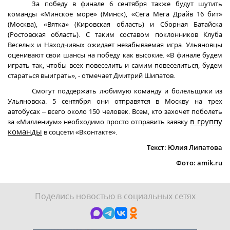
За победу в финале 6 сентября также будут шутить
команды «Минское море» (Минск), «Сега Мега Драйв 16 бит»
(Москва), «Вятка» (Кировская область) и Сборная Батайска
(Ростовская область). С таким составом поклонников Клуба
Веселых и Находчивых ожидает незабываемая игра. Ульяновцы
оценивают свои шансы на победу как высокие. «В финале будем
играть так, чтобы всех повеселить и самим повеселиться, будем
стараться выиграть», - отмечает Дмитрий Шипатов.
Смогут поддержать любимую команду и болельщики из
Ульяновска. 5 сентября они отправятся в Москву на трех
автобусах – всего около 150 человек.
Всем, кто захочет поболеть
в группу
за «Миллениум» необходимо просто отправить заявку
команды
в соцсети «Вконтакте».
Текст: Юлия Липатова
Фото:
amik
.
ru
Поделись новостью в социальных сетях