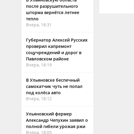
после разрушительного
шторма вернётся летнее
тепло
Вчера, 18:31
Губернатор Алексей Русских
проверил капремонт
соцучреждений и дорог в
Павловском районе
Вчера, 18:19
В Ульяновске беспечный
самокатчик чуть не попал
под колёса авто
Вчера, 18:12
Ульяновский фермер
Александр Чепухин заявил о
полной гибели урожая ржи
Вчера, 18:05