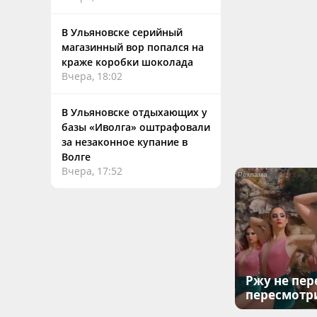
В Ульяновске серийный
магазинный вор попался на
краже коробки шоколада
Вчера, 18:02
В Ульяновске отдыхающих у
базы «Иволга» оштрафовали
за незаконное купание в
Волге
Вчера, 17:52
Ржу не пер
пересмотр