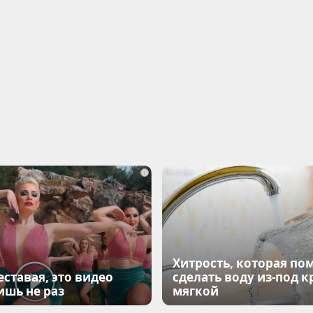
i
Хитрость, которая по
еставая, это видео
сделать воду из-под к
ишь не раз
мягкой