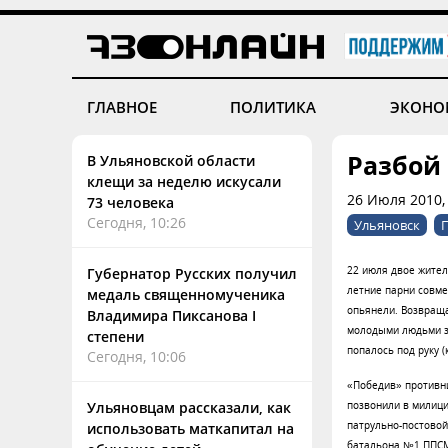
ГЛАВНОЕ
ПОЛИТИКА
ЭКОНО
Разбой
В Ульяновской области
клещи за неделю искусали
26 Июля 2010,
73 человека
Сегодня, 10:26
Ульяновск
22 июля двое жител
Губернатор Русских получил
летние парни совме
медаль священномученика
опьянели. Возвраща
Владимира Пиксанова I
молодыми людьми за
степени
попалось под руку (
Сегодня, 10:06
«Победив» противни
Ульяновцам рассказали, как
позвонили в милици
патрульно-постовой
использовать маткапитал на
батальона №1 ППСМ