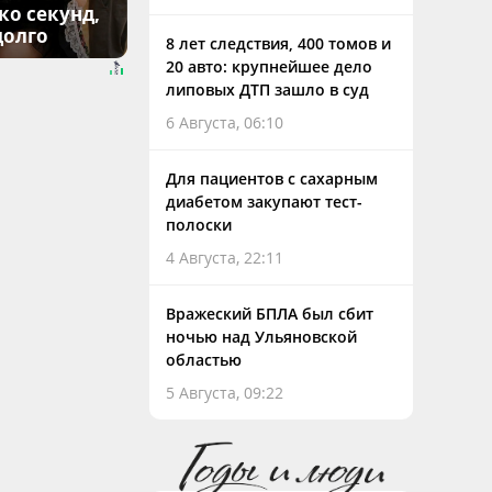
ко секунд,
долго
8 лет следствия, 400 томов и
20 авто: крупнейшее дело
липовых ДТП зашло в суд
6 Августа, 06:10
Для пациентов с сахарным
диабетом закупают тест-
полоски
4 Августа, 22:11
Вражеский БПЛА был сбит
ночью над Ульяновской
областью
5 Августа, 09:22