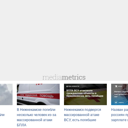
В Нижнекамске погибли
Нижнекамск подвергся
Назван ра
бли
несколько человек из-за
массированной атаке
россиян п
массированной атаки
ВСУ, есть погибшие
зарплате 
БПЛА