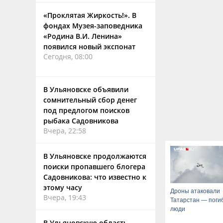
«Проклятая Жиркость!». В
фондах Музея-заповедника
«Родина В.И. Ленина»
появился новый экспонат
Сегодня, 08:00
В Ульяновске объявили
сомнительный сбор денег
под предлогом поисков
рыбака Садовникова
Вчера, 22:58
В Ульяновске продолжаются
поиски пропавшего блогера
Садовникова: что известно к
этому часу
Дроны атаковали
Вчера, 19:43
Татарстан — поги
люди
В Ульяновскую область