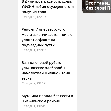
В Димитровграде сотрудник
Этот танец
УФСИН избил осужденного и
без слов! 
получил срок
Сегодня, 09:13
Ремонт Императорского
моста заканчивается: ночью
уложат асфальт на
подъездных путях
Сегодня, 09:02
Взят ключевой рубеж:
ульяновские хлеборобы
намолотили миллион тонн
зерна
Сегодня, 08:56
Мужчина пропал без вести в
Цильнинском районе
Сегодня, 08:45