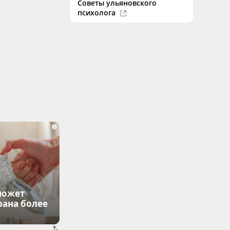
Советы ульяновского
психолога
i
может
рана более