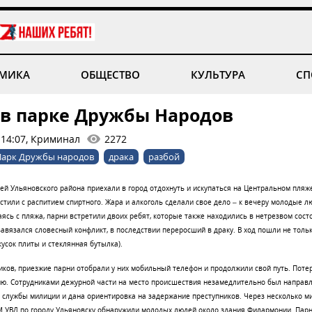
МИКА
ОБЩЕСТВО
КУЛЬТУРА
СП
 в парке Дружбы Народов
 14:07, Криминал
2272
Парк Дружбы народов
драка
разбой
ей Ульяновского района приехали в город отдохнуть и искупаться на Центральном пляже
стили с распитием спиртного. Жара и алкоголь сделали свое дело – к вечеру молодые л
ясь с пляжа, парни встретили двоих ребят, которые также находились в нетрезвом сост
вязался словесный конфликт, в последствии переросший в драку. В ход пошли не только 
кусок плиты и стеклянная бутылка).
ков, приезжие парни отобрали у них мобильный телефон и продолжили свой путь. Поте
ю. Сотрудниками дежурной части на место происшествия незамедлительно был направ
 службы милиции и дана ориентировка на задержание преступников. Через несколько м
 УВД по городу Ульяновску обнаружили молодых людей около здания Филармонии. Пар