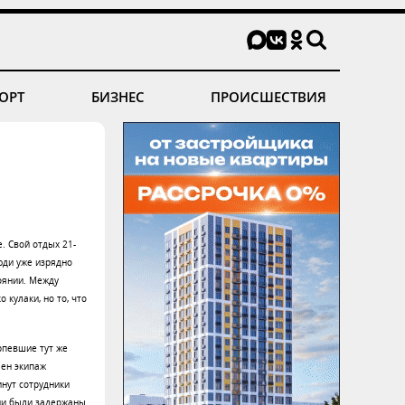
ОРТ
БИЗНЕС
ПРОИСШЕСТВИЯ
. Свой отдых 21-
юди уже изрядно
оянии. Между
кулаки, но то, что
рпевшие тут же
лен экипаж
инут сотрудники
ни были задержаны