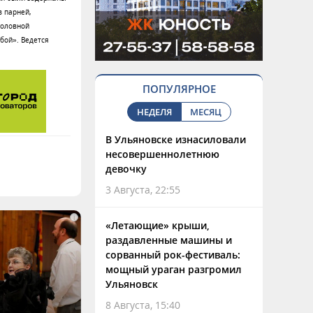
в парней,
головной
збой». Ведется
ПОПУЛЯРНОЕ
НЕДЕЛЯ
МЕСЯЦ
В Ульяновске изнасиловали
несовершеннолетнюю
девочку
3 Августа, 22:55
i
«Летающие» крыши,
раздавленные машины и
сорванный рок-фестиваль:
мощный ураган разгромил
Ульяновск
8 Августа, 15:40