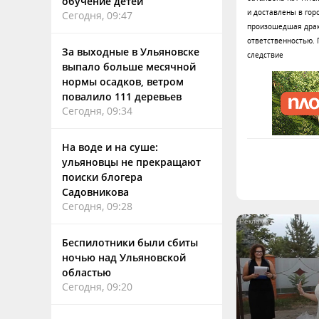
обучение детей
и доставлены в гор
Сегодня, 09:47
произошедшая драка
ответственностью. 
За выходные в Ульяновске
следствие
выпало больше месячной
нормы осадков, ветром
повалило 111 деревьев
Сегодня, 09:34
На воде и на суше:
ульяновцы не прекращают
поиски блогера
Садовникова
Сегодня, 09:28
Беспилотники были сбиты
ночью над Ульяновской
областью
Сегодня, 09:20