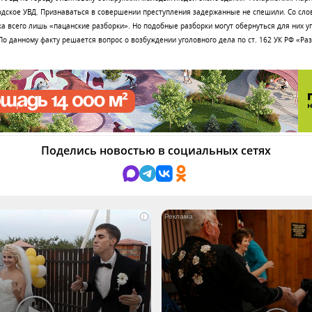
одское УВД. Признаваться в совершении преступления задержанные не спешили. Со сло
 всего лишь «пацанские разборки». Но подобные разборки могут обернуться для них у
По данному факту решается вопрос о возбуждении уголовного дела по ст. 162 УК РФ «Ра
Поделись новостью в социальных сетях
i