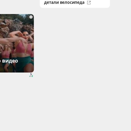
детали велосипеда
i
о видео