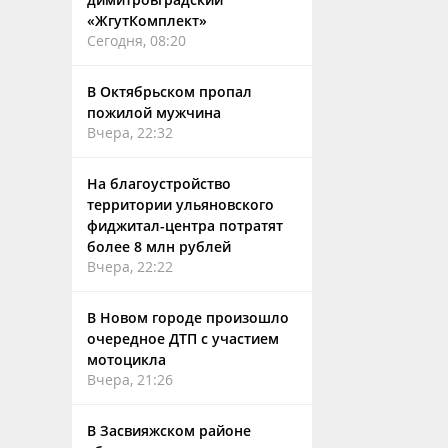
«ЖгутКомплект»
Сегодня, 08:20
В Октябрьском пропал
пожилой мужчина
Вчера, 22:32
На благоустройство
территории ульяновского
фиджитал-центра потратят
более 8 млн рублей
Вчера, 22:22
В Новом городе произошло
очередное ДТП с участием
мотоцикла
Вчера, 21:26
В Засвияжском районе