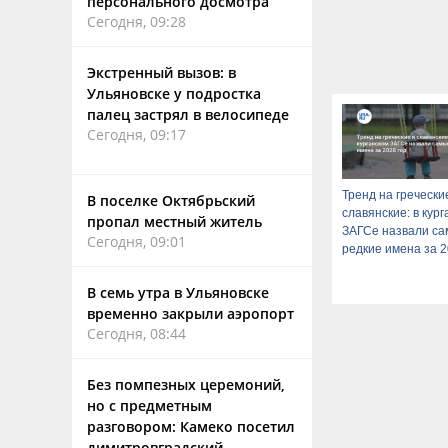
персонального досмотра
Сегодня, 09:28
Экстренный вызов: в
Ульяновске у подростка
палец застрял в велосипеде
Сегодня, 09:17
Тренд на гречески
В поселке Октябрьский
славянские: в кур
пропал местный житель
ЗАГСе назвали с
Сегодня, 09:01
редкие имена за 2
В семь утра в Ульяновске
временно закрыли аэропорт
Сегодня, 08:44
Без помпезных церемоний,
но с предметным
разговором: Камеко посетил
димитровградский