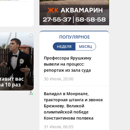
i
ПОПУЛЯРНОЕ
НЕДЕЛЯ
МЕСЯЦ
Профессора Ярушкину
вывели на процесс:
репортаж из зала суда
тавит вас
30 Июля, 20:00
а 10 раз
Валидол в Монреале,
тракторная штанга и звонок
Брежневу. Великой
олимпийской победе
Константинова полвека
31 Июля, 06:05