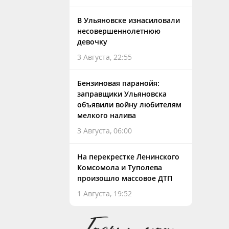
В Ульяновске изнасиловали
несовершеннолетнюю
девочку
3 Августа, 22:55
Бензиновая паранойя:
заправщики Ульяновска
объявили войну любителям
мелкого налива
3 Августа, 06:00
На перекрестке Ленинского
Комсомола и Туполева
произошло массовое ДТП
1 Августа, 19:52