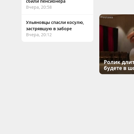
сбили пенсионера
Вчера, 20:58
Ульяновцы спасли косулю,
застрявшую в заборе
Вчера, 20:12
Ролик длит
будете в ш