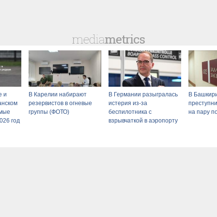
е и
В Карелии набирают
В Германии разыгралась
В Башкир
ганском
резервистов в огневые
истерия из-за
преступни
амые
группы (ФОТО)
беспилотника с
на пару п
026 год
взрывчаткой в аэропорту