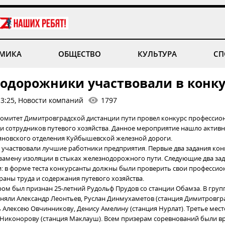
МИКА
ОБЩЕСТВО
КУЛЬТУРА
СП
одорожники участвовали в конку
13:25, Новости компаний
1797
митет Димитровградской дистанции пути провел конкурс профессио
ди сотрудников путевого хозяйства. Данное мероприятие нашло актив
новского отделения Куйбышевской железной дороги.
 участвовали лучшие работники предприятия. Первые два задания ко
замену изоляции в стыках железнодорожного пути. Следующие два за
: в форме теста конкурсанты должны были проверить свои профессио
раны труда и содержания путевого хозяйства.
м был признан 25-летний Рудольф Прудов со станции Обамза. В груп
аняли Александр Леонтьев, Руслан Динмухаметов (станция Димитровгра
ь Алексею Овчинникову, Денису Амелину (станция Нурлат). Третье мест
 Никонорову (станция Маклауш). Всем призерам соревнований были в