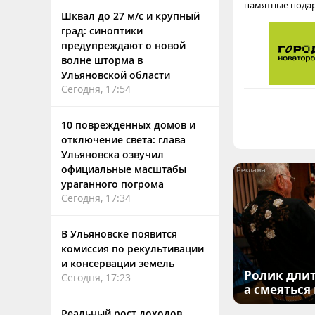
памятные пода
Шквал до 27 м/с и крупный
град: синоптики
предупреждают о новой
волне шторма в
Ульяновской области
Сегодня, 17:54
10 поврежденных домов и
отключение света: глава
Ульяновска озвучил
официальные масштабы
ураганного погрома
Сегодня, 17:34
В Ульяновске появится
комиссия по рекультивации
и консервации земель
Ролик длит
Сегодня, 17:23
а смеяться
Реальный рост доходов