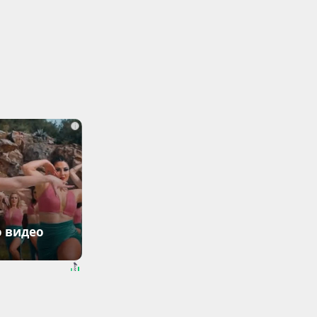
i
о видео