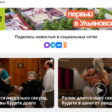
.
рки
Поделись новостью в социальных сетях
i
ся несколько секунд,
Ролик длится пару сек
 вы будете долго
будете в шоке от уви