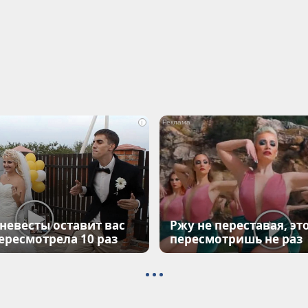
i
 невесты оставит вас
Ржу не переставая, эт
Пересмотрела 10 раз
пересмотришь не раз