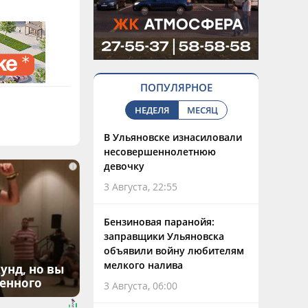
ПОПУЛЯРНОЕ
НЕДЕЛЯ
МЕСЯЦ
В Ульяновске изнасиловали
несовершеннолетнюю
девочку
i
3 Августа, 22:55
Бензиновая паранойя:
заправщики Ульяновска
объявили войну любителям
мелкого налива
унд, но вы
денного
3 Августа, 06:00