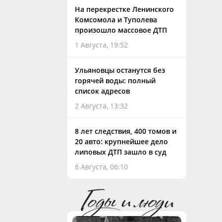
На перекрестке Ленинского
Комсомола и Туполева
произошло массовое ДТП
1 Августа, 19:52
Ульяновцы останутся без
горячей воды: полный
список адресов
2 Августа, 13:32
8 лет следствия, 400 томов и
20 авто: крупнейшее дело
липовых ДТП зашло в суд
6 Августа, 06:10