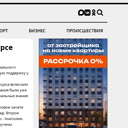
ОРТ
БИЗНЕС
ПРОИСШЕСТВИЯ
рсе
нального
ную поддержку у
нкурса включали
дания были уже
нальные знания
повом зачете
д). Второе
о - Анатолию
ручены