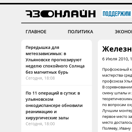
ГЛАВНОЕ
ПОЛИТИКА
ЭКОНО
Железн
Передышка для
метеозависимых: в
6 Июля 2010, 
Ульяновске прогнозируют
неделю спокойного Солнца
Профсоюзный ко
без магнитных бурь
мастерства сре
Сегодня, 18:08
профсоюза Улья
В соревновании
По 11 операций в сутки: в
смену шпалы и 
теоретическими
ульяновском
по вопросам ох
онкодиспансере обновили
Лучшим монтеро
реанимацию и
первое место з
хирургические залы
место досталос
Сегодня, 18:00
Поляеву, Ивану