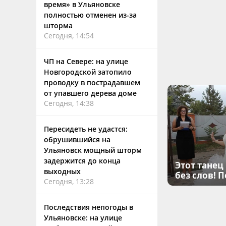
время» в Ульяновске
полностью отменен из-за
шторма
Сегодня, 14:54
ЧП на Севере: на улице
Новгородской затопило
проводку в пострадавшем
от упавшего дерева доме
Сегодня, 14:38
Пересидеть не удастся:
обрушившийся на
Ульяновск мощный шторм
задержится до конца
Этот танец
выходных
без слов! 
Сегодня, 13:28
Последствия непогоды в
Ульяновске: на улице