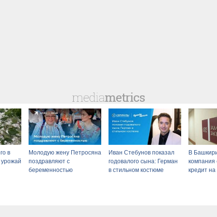
го в
Молодую жену Петросяна
Иван Стебунов показал
В Башкир
 урожай
поздравляют с
годовалого сына: Герман
компания
беременностью
в стильном костюме
кредит на