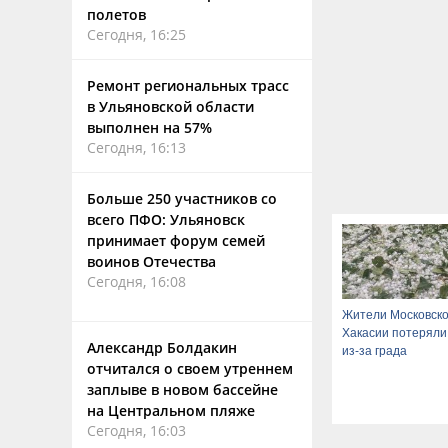
полетов
Сегодня, 16:25
Ремонт региональных трасс
в Ульяновской области
выполнен на 57%
Сегодня, 16:13
Больше 250 участников со
всего ПФО: Ульяновск
принимает форум семей
воинов Отечества
Сегодня, 16:08
Жители Московско
Хакасии потеряли
Александр Болдакин
из-за града
отчитался о своем утреннем
заплыве в новом бассейне
на Центральном пляже
Сегодня, 16:03