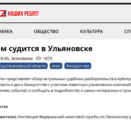
МИКА
ОБЩЕСТВО
КУЛЬТУРА
СП
ем судится в Ульяновске
18:49, Экономика
1875
уд Ульяновской области
иски
банкротства
ine» представляет обзор актуальных судебных разбирательств в Арбит
ласти и дел о банкротстве с участием известных ульяновских компани
витием событий, и сообщать в подробностях о самых интересных и гро
стве
явители):
Инспекция Федеральной налоговой службы по Ленинскому р