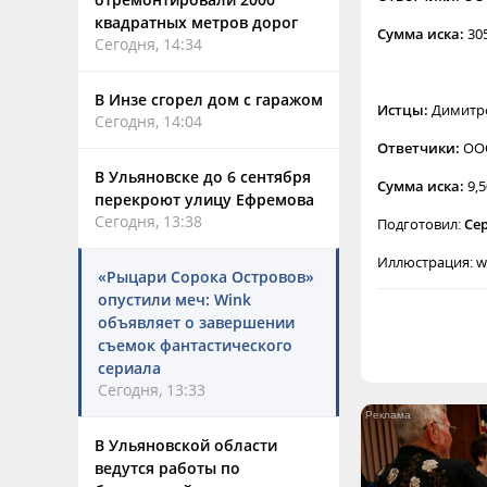
квадратных метров дорог
Сумма иска:
30
Сегодня, 14:34
В Инзе сгорел дом с гаражом
Истцы:
Димитро
Сегодня, 14:04
Ответчики:
ОО
В Ульяновске до 6 сентября
Сумма иска:
9,
перекроют улицу Ефремова
Сегодня, 13:38
Подготовил:
Се
Иллюстрация: w
«Рыцари Сорока Островов»
опустили меч: Wink
объявляет о завершении
съемок фантастического
сериала
Сегодня, 13:33
В Ульяновской области
ведутся работы по