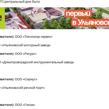
П Центральный дом быта
явители):
ООО «Техномир сервис»
 «Ульяновский моторный завод»
явители):
ООО «Ресурс»
 «Димитровградский инструментальный завод»
явители):
ООО «Сириус»
 «Ульяновский речной порт»
явители):
ООО «Гинза»