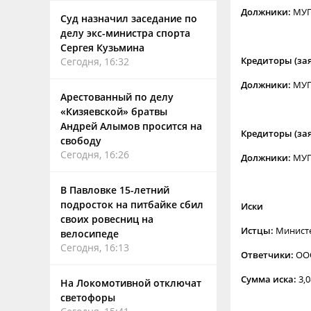
Должники:
МУП
Суд назначил заседание по
делу экс-министра спорта
Сергея Кузьмина
Кредиторы (за
Сегодня, 16:32
Должники:
МУП
Арестованный по делу
«Кизяевской» братвы
Андрей Алымов просится на
Кредиторы (за
свободу
Сегодня, 16:26
Должники:
МУП
В Павловке 15-летний
подросток на питбайке сбил
Иски
своих ровесниц на
Истцы:
Министе
велосипеде
Сегодня, 16:13
Ответчики:
ООО
Сумма иска:
3,0
На Локомотивной отключат
светофоры