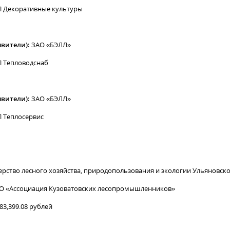
 Декоративные культуры
явители):
ЗАО «БЭЛЛ»
 Тепловодснаб
явители):
ЗАО «БЭЛЛ»
 Теплосервис
рство лесного хозяйства, природопользования и экологии Ульяновско
 «Ассоциация Кузоватовских лесопромышленников»
83,399.08 рублей