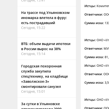
Сегодня, 15:41
Истцы:
Комитет
На трассе под Ульяновском
Ответчики:
ОО
иномарка влетела в фуру:
есть пострадавший
Сумма иска:
13
Сегодня, 15:22
Истцы:
ОАО «Ул
ВТБ: объем выдачи ипотеки
Ответчики:
МУ
в России вырос на 38%
Сегодня, 15:14
Сумма иска:
81,
Истцы:
ОАО «Ул
Городская похоронная
служба закупила
Ответчики
: ОО
спецтехнику, на кладбище
«Заволжское-3»
Сумма иска:
3,
смонтировали санузел
Сегодня, 15:01
Истцы:
ОАО «Ул
За сутки в Ульяновске
Ответчики:
ОО
отремонтировали 2000