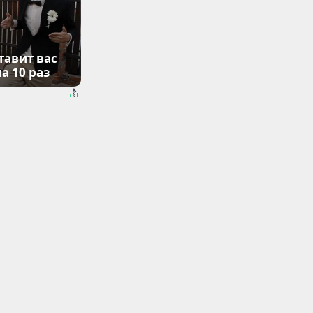
тавит вас
а 10 раз