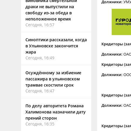
Виновника смертельной
Должники:
УМУ
драки не выпустили на
свободу из-за обеда в
неположенное время
Сегодня, 16:57
Синоптики рассказали, когда
Кредиторы (за
в Ульяновске закончится
жара
Должники:
ОАО
Сегодня, 16:49
Кредиторы (за
Осуждённому за избиение
Должники:
ООО
пассажира в ульяновском
трамвае скостили срок
Сегодня, 16:47
Кредиторы (за
Должники:
ОАО
По делу авторитета Романа
Халимонова назначили дату
прений сторон
Сегодня, 16:35
Кредиторы (за