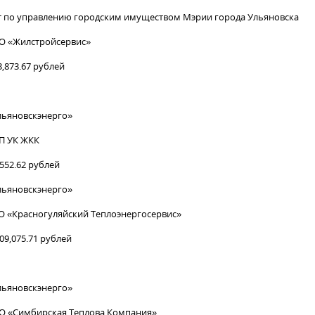
 по управлению городским имуществом Мэрии города Ульяновска
О «Жилстройсервис»
3,873.67 рублей
ьяновскэнерго»
П УК ЖКК
552.62 рублей
ьяновскэнерго»
О «Красногуляйский Теплоэнергосервис»
509,075.71 рублей
ьяновскэнерго»
О «Симбирская Теплова Компания»