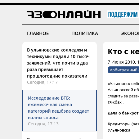
ГЛАВНОЕ
ПОЛИТИКА
ЭКОНО
Кто с к
В ульяновские колледжи и
техникумы подали 10 тысяч
7 Июня 2010, 
заявлений, что почти в два
раза превышает
Арбитражный с
прошлогодние показатели
Сегодня, 17:17
«Ульяновск onl
Ульяновской об
следить за раз
Исследование ВТБ:
тяжбах .
ежемесячная смена
категорий кешбэка создает
Дела о банкрот
волны спроса
Сегодня, 17:13
Кредиторы (за
Ульяновска