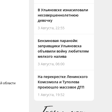
В Ульяновске изнасиловали
несовершеннолетнюю
девочку
3 Августа, 22:55
Бензиновая паранойя:
заправщики Ульяновска
объявили войну любителям
мелкого налива
3 Августа, 06:00
На перекрестке Ленинского
Комсомола и Туполева
й области
произошло массовое ДТП
1 Августа, 19:52