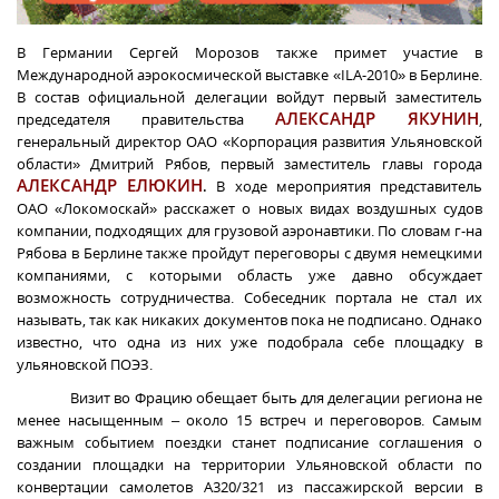
В Германии Сергей Морозов также примет участие в
Международной аэрокосмической выставке «
ILA
-2010» в Берлине.
В состав официальной делегации войдут первый заместитель
АЛЕКСАНДР ЯКУНИН
председателя правительства
,
генеральный директор ОАО «Корпорация развития Ульяновской
области» Дмитрий Рябов, первый заместитель главы города
АЛЕКСАНДР ЕЛЮКИН
.
В ходе мероприятия представитель
ОАО «Локомоскай» расскажет о новых видах воздушных судов
компании, подходящих для грузовой аэронавтики. По словам г-на
Рябова в Берлине также пройдут переговоры с двумя немецкими
компаниями, с которыми область уже давно обсуждает
возможность сотрудничества. Собеседник портала не стал их
называть, так как никаких документов пока не подписано. Однако
известно, что одна из них уже подобрала себе площадку в
ульяновской ПОЭЗ.
Визит во Фрацию обещает быть для делегации региона не
менее насыщенным – около 15 встреч и переговоров. Самым
важным событием поездки станет подписание соглашения
о
создании площадки на территории Ульяновской области по
конвертации самолетов А320/321 из пассажирской версии в