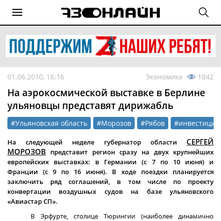
01.06.2010, 16:16
Экономика
1842
На аэрокосмической выставке в Берлине
ульяновцы представят дирижабль
#Ульяновская область
#Морозов
#Рябов
#инвестиции
СЕРГЕЙ
На следующей неделе губернатор области
МОРОЗОВ
представит регион сразу на двух крупнейших
европейских выставках: в Германии (с 7 по 10 июня) и
Франции (с 9 по 16 июня). В ходе поездки планируется
заключить ряд соглашений, в том числе по проекту
конвертации воздушных судов на базе ульяновского
«Авиастар СП».
В Эрфурте, столице Тюрингии (наиболее динамично