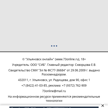
© "Ульяновск онлайн" (www.73online.ru), 18+
Учредитель: ООО "СИБ". Главный редактор: Скворцова Е.В.
Свидетельство СМИ "Эл № ФС77-36684" от 29.06.2009 г. выдано
Роскомнадзором.
432011, г. Ульяновск, ул. Радищева, дом 90, офис 1
+7 (8422) 41-03-85, реклама: +7 (9372) 762-909
73online@mail.ru
На информационном ресурсе применяются рекомендательные
технологии