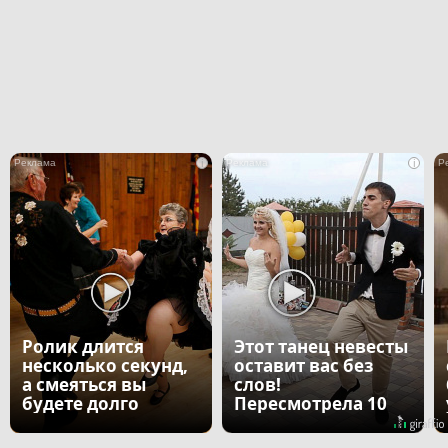
i
i
Ролик длится
Этот танец невесты
несколько секунд,
оставит вас без
а смеяться вы
слов!
будете долго
Пересмотрела 10
раз