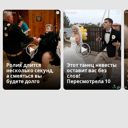
i
i
Ролик длится
Этот танец невесты
несколько секунд,
оставит вас без
а смеяться вы
слов!
будете долго
Пересмотрела 10
раз