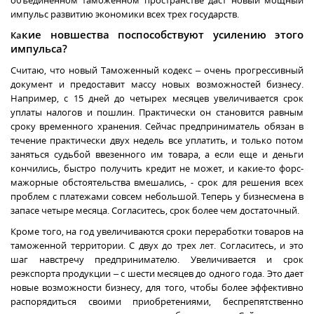
импульс развитию экономики всех трех государств.
кие новшества поспособствуют усилению этого
Ка
импульса?
Считаю, что новый Таможенный кодекс – очень прогрессивный
документ и предоставит массу новых возможностей бизнесу.
Например,
с 15 дней до четырех месяцев увеличивается срок
уплаты налогов и пошлин.
Практически он становится равным
сроку временного хранения. Сейчас предприниматель обязан в
течение практически двух недель все уплатить, и только потом
заняться судьбой ввезенного им товара, а если еще и деньги
кончились, быстро получить кредит не может, и какие-то форс-
мажорные обстоятельства вмешались, - срок для решения всех
проблем с платежами совсем небольшой. Теперь у бизнесмена в
запасе четыре месяца. Согласитесь, срок более чем достаточный.
Кроме того,
на год увеличиваются сроки переработки товаров на
таможенной территории. С двух до трех лет.
Согласитесь, и это
шаг навстречу предпринимателю. Увеличивается и срок
реэкспорта продукции – с шести месяцев до одного года. Это дает
новые возможности бизнесу, для того, чтобы более эффективно
распорядиться своими приобретениями, беспрепятственно