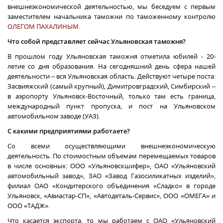
внешнеэкономической деятельностью, мы беседуем с
первым
заместителем начальника
таможни по таможенному контролю
ОЛЕГОМ
ПАХАЛИНЫМ.
Что собой представляет сейчас
Ульяновская
таможня?
В прошлом году
Ульяновская таможня отметила юбилей - 20-
летие со дня образования.
На сегодняшний день сфера нашей
деятельности – вся Ульяновская область. Действуют четыре поста:
Засвияжский (самый крупный), Димитровградский, Симбирский –
в аэропорту Ульяновск-Восточный, только там есть граница,
международный
пункт
пропуска,
и пост на Ульяновском
автомобильном заводе (УАЗ).
С какими предприятиями работаете?
Со всеми осуществляющими внешнеэкономическую
деятельность. По стоимостным объемам перемещаемых товаров
в числе основных: ООО «Ульяновскшифер», ОАО «Ульяновский
автомобильный завод», ЗАО «Завод Газосиликатных изделий»,
филиал ОАО «Кондитерского объединения «Сладко» в городе
Ульяновск, «Авиастар-СП», «Автодеталь-Сервис», ООО «ОМЕГА» и
ООО «ТАДЖ».
Что касается экспорта, то мы работаем с ОАО «Ульяновский