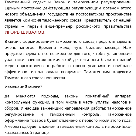
Таможенный кодекс и Закон о таможенном регулировании.
Единым постоянно действующим регулирующим органом этого
нового объединения государств
на постсоветском пространстве
является
К
омиссия таможенного союза. Представитель от нашей
страны – первый вице-премьер российского правительства
ИГОРЬ ШУВАЛОВ
.
В связи с формированием таможенного союза,
предстоит сделать
очень многое. Времени мало, чуть больше месяца. Нам
предстоит сделать все возможное для того, чтобы ульяновские
участники внешнеэкономической деятельности были в полной
мере подготовлены к работе в новых условиях и наиболее
эффективно использовали вводимые Таможенным кодексом
Т
аможенного союза
новшества.
И
зменений много?
Да. Меняются подходы, законы, понятийный аппарат,
контрольные функции, в том числе в части уплаты налогов и
сборов. У нас два важнейших направления работы: таможенное
регулирование и таможенный контроль. Таможенное
оформление товаров будет отменено с первого июля этого года.
А через год
будет отменен и таможенный контроль на российско-
казахстанской границе.