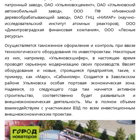
патронный завод», ОАО «Ульяновскцемент», ОАО «Ульяновский
автомобильный завод», ООО ПФ «Инзенский
деревообрабатывающий завод», ОАО ГНЦ «НИИАР» (научно-
исследовательский институт атомных реакторов), ООО
«Димитровградская финансовая компания», ООО «Лесные
ресурсы».
Осуществляется таможенное оформление и контроль
при ввозе
технологического оборудования по инвестпроектам. Некоторые
из них, например, «Ульяновскшифер», в настоящее время
проводят серьезную модернизацию своих производств. Ввозят
оборудование и новые, строящиеся предприятия, такие, к
примеру, как «Марс», «Сабмиллер». Создается в Заволжском
районе Ульяновска особая портовая экономическая зона.
Надеемся,
со следующего года там начнется
активное
строительство, соответственно
будет развиваться и
внешнеэкономическая деятельность. Мы в полном объеме
взаимодействуем с участниками ВЭД по всем инвестиционным
внешнеэкономическим проектам.