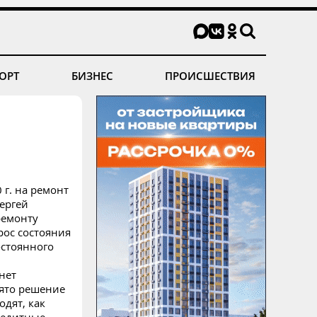
ОРТ
БИЗНЕС
ПРОИСШЕСТВИЯ
 г. на ремонт
ергей
ремонту
рос состояния
остоянного
нет
нято решение
одят, как