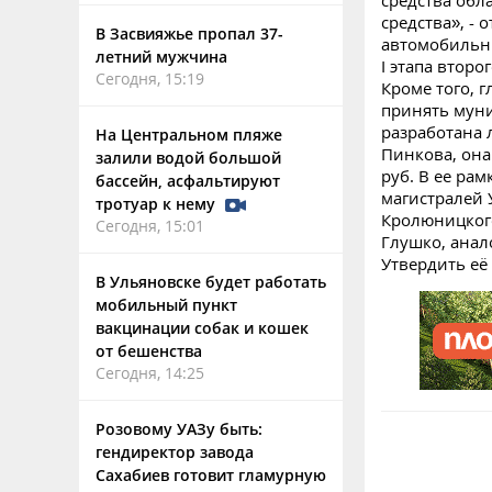
средства обл
средства», -
В Засвияжье пропал 37-
автомобильны
летний мужчина
I этапа второ
Сегодня, 15:19
Кроме того,
г
принять муни
разработана 
На Центральном пляже
Пинкова, она
залили водой большой
руб. В ее рам
бассейн, асфальтируют
магистралей 
тротуар к нему
Кролюницкого
Сегодня, 15:01
Глушко, анал
Утвердить её
В Ульяновске будет работать
мобильный пункт
вакцинации собак и кошек
от бешенства
Сегодня, 14:25
Розовому УАЗу быть:
гендиректор завода
Сахабиев готовит гламурную