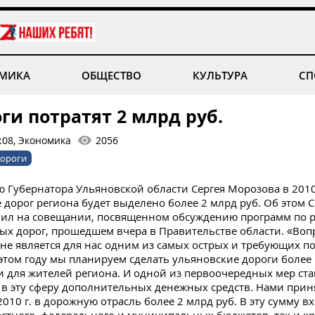
МИКА
ОБЩЕСТВО
КУЛЬТУРА
СП
ги потратят 2 млрд руб.
:08, Экономика
2056
дороги
 Губернатора Ульяновской области Сергея Морозова в 2010
 дорог региона будет выделено более 2 млрд руб.
Об этом С
вил на совещании, посвященном
обсуждению программ по 
х дорог, прошедшем вчера в Правительстве области. «Воп
оне является для нас одним из самых острых и требующих п
этом году мы планируем сделать ульяновские дороги более
для жителей региона. И одной из первоочередных мер ста
в эту сферу дополнительных денежных средств. Нами при
2010 г. в дорожную отрасль более 2 млрд руб. В эту сумму вх