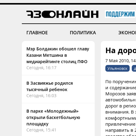
ГЛАВНОЕ
ПОЛИТИКА
ЭКОНО
На доро
Мэр Болдакин обошел главу
Казани Метшина в
7 Мая 2010, 14
медиарейтинге столиц ПФО
Сегодня, 16:17
Ульяновск
По поручению
В Засвияжье родился
и содержание
тысячный ребенок
Морозов зая
Сегодня, 16:03
автомобильны
дорог в реги
В парке «Молодежный»
внимания.
В 
открыли баскетбольную
комфортными 
площадку
привлечение 
Сегодня, 15:41
направить
в 