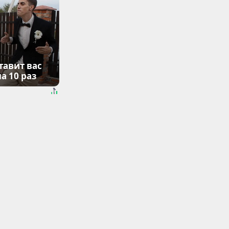
тавит вас
а 10 раз