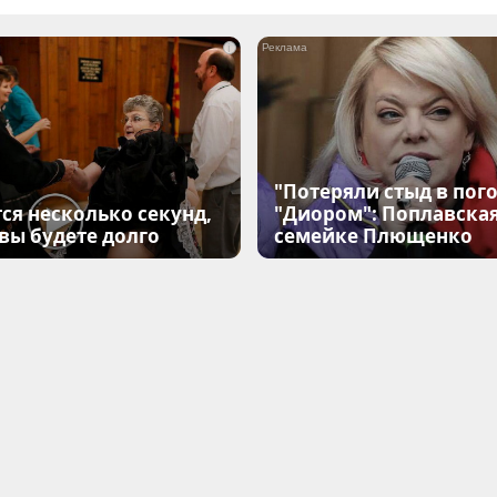
i
"Потеряли стыд в пого
ся несколько секунд,
"Диором": Поплавска
 вы будете долго
семейке Плющенко