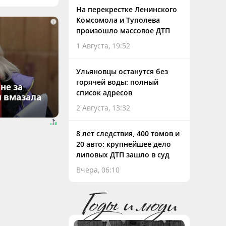
На перекрестке Ленинского
Комсомола и Туполева
i
произошло массовое ДТП
1 Августа, 19:52
Ульяновцы останутся без
горячей воды: полный
не за
список адресов
я вмазала
2 Августа, 13:32
8 лет следствия, 400 томов и
20 авто: крупнейшее дело
липовых ДТП зашло в суд
Вчера, 06:10