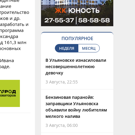
редитные
жание
троительство
ков и др.
азработать и
 программа
ександра
ПОПУЛЯРНОЕ
д 161,3 млн
 основных
НЕДЕЛЯ
МЕСЯЦ
 Ивана
В Ульяновске изнасиловали
раде.
несовершеннолетнюю
девочку
3 Августа, 22:55
Бензиновая паранойя:
заправщики Ульяновска
объявили войну любителям
мелкого налива
3 Августа, 06:00