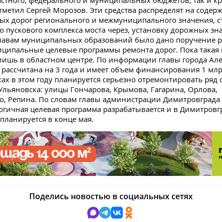
астного, федерального и муниципальных
бюджетов, так и к
 отметил Сергей Морозов. Эти средства распределят на содер
х дорог регионального и межмуниципального значения, с
го пускового комплекса моста через,
установку дорожных зна
лавам муниципальных образований было дано поручение р
ципальные целевые программы ремонта дорог. Пока такая
лишь в областном центре. По информации главы города Ал
 рассчитана на 3 года и имеет объем финансирования
1 млр
ках в этом году планируется
серьезно отремонтировать ряд
Ульяновска: улицы Гончарова, Крымова, Гагарина, Орлова,
, Репина. По словам главы администрации Димитровграда
огичная
целевая
программа разрабатывается и в Димитровг
 планируется в конце мая.
Поделись новостью в социальных сетях