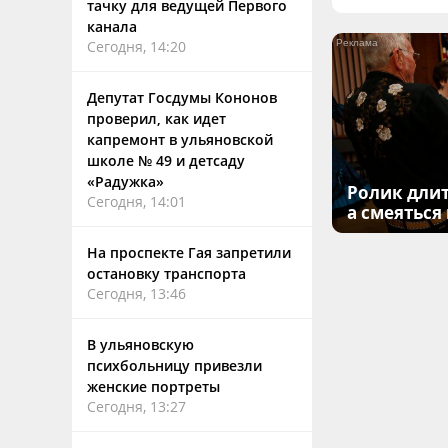
тачку для ведущей Первого
канала
Сегодня, 14:20
Депутат Госдумы Кононов
проверил, как идет
капремонт в ульяновской
школе № 49 и детсаду
«Радужка»
Ролик длит
Сегодня, 14:01
а смеяться
На проспекте Гая запретили
остановку транспорта
Сегодня, 13:46
В ульяновскую
психбольницу привезли
женские портреты
Сегодня, 13:27