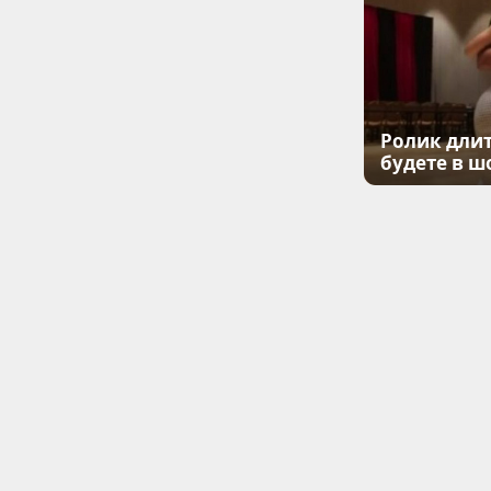
Ролик длит
будете в ш