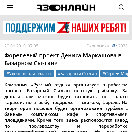
20.04.2010, 07:05
Экономика
2938
Форелевый проект Дениса Маркашова в
Базарном Сызгане
#Ульяновская область
#Базарный Сызган
#Сергей Моро
Компания «Русский отдых» организует в рабочем
поселке Базарный Сызган платную рыбалку. За
деньги там можно будет выловить не только
карасей, но и рыбу подороже — скажем, форель. На
территории поселка будет организована турбаза с
банным комплексом, кафе и спортивными
площадками. Кроме того, здесь расположится завод
по производству и переработке
сельскохозяйственной продукции. На все это