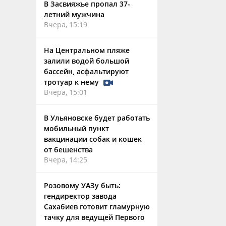
В Засвияжье пропал 37-
летний мужчина
Вчера, 15:19
На Центральном пляже
залили водой большой
бассейн, асфальтируют
тротуар к нему
Вчера, 15:01
В Ульяновске будет работать
мобильный пункт
вакцинации собак и кошек
от бешенства
Вчера, 14:25
Розовому УАЗу быть:
гендиректор завода
Сахабиев готовит гламурную
тачку для ведущей Первого