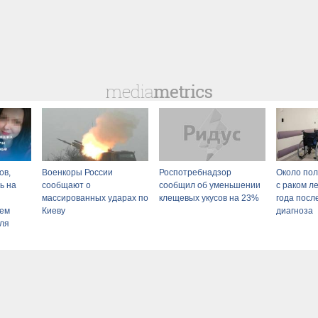
ов,
Военкоры России
Роспотребнадзор
Около по
ь на
сообщают о
сообщил об уменьшении
с раком ле
массированных ударах по
клещевых укусов на 23%
года посл
нем
Киеву
диагноза
ля