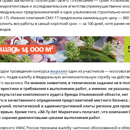
а право заключить госконтракт (всего 13 компаний —
прим. «Ульяновск
 маркетинговые и исследовательские агентства (преимущественно моск
ивидуальных предпринимателей и одно ульяновское строительно-мо
У-17). Именно компания СМУ-17 предложила наименьшую цену — 900 т
лнить все работы в самый короткий срок — за 100 дней, хотя ранее н
ендов.
одом проведения конкурса
выразил
один из участников — московска
нг», подав жалобу в Федеральную антимонопольную службу на действ
го заказчика.
По мнению заявителя, в техническом задании не в по
теристики и требования к выполнению работ, а именно: не указан
езультатам комплексного аудита бренда Ульяновской области, нет
о и качественного определения представителей местного бизнеса, 
аучной, политической и административной элиты региона для про
ервью. Кроме того, «Эй-Ту-Зет Маркетинг» полагает, что компания
 с заранее демпинговыми ценами выполнения работ.
овского УФАС России признала жалобу частично обоснованной и обяза