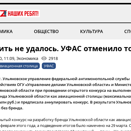
МИКА
ОБЩЕСТВО
КУЛЬТУРА
СП
ить не удалось. УФАС отменило т
0, 11:09, Экономика
2918
авиационная столица
УФАС
0 г. Ульяновское управление федеральной антимонопольной службы
ействиях ОГУ «Управление делами Ульяновской области» и Минист
яновской области при проведении открытого конкурса на выполнен
енда Ульяновской области как авиационной столицы (максимальна
млн руб.) и предписала аннулировать конкурс. В результате Ульяно
 без бренда.
ытый конкурс на разработку бренда Ульяновской области как авиаци
феврале этого года, а подведение итогов было намечено на 29 марта. 