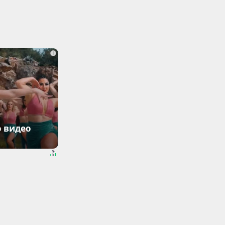
i
о видео