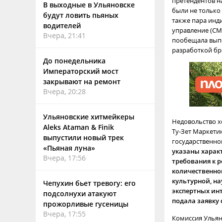
претендентов н
В выходные в Ульяновске
были не только
будут ловить пьяных
также пара инд
водителей
управление (СМ
Вчера, 21:41
пообещала выпо
разработкой бр
До понедельника
Императорский мост
закрывают на ремонт
Вчера, 20:28
Ульяновские хитмейкеры
Недовольство х
Aleks Ataman & Finik
Ту-Зет Маркети
выпустили новый трек
государственно
«Пьяная луна»
указаны харак
Вчера, 17:56
требования к р
количественног
культурной, н
Чепухин бьет тревогу: его
экспертных инт
подсолнухи атакуют
подала заявку
прожорливые гусеницы
Вчера, 17:55
Комиссия Ульян