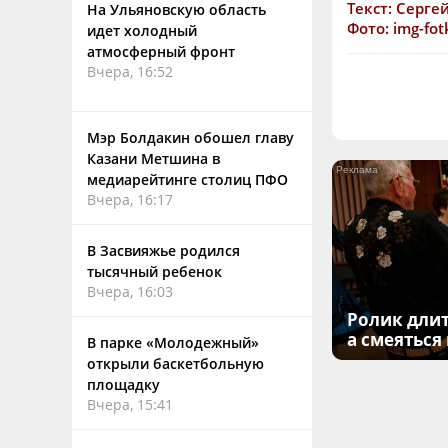
Текст: Серге
На Ульяновскую область
Фото: img-fot
идет холодный
атмосферный фронт
Вчера, 16:52
Мэр Болдакин обошел главу
Казани Метшина в
медиарейтинге столиц ПФО
Вчера, 16:17
В Засвияжье родился
тысячный ребенок
Вчера, 16:03
Ролик длит
а смеяться
В парке «Молодежный»
открыли баскетбольную
площадку
Вчера, 15:41