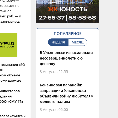
 online»
) —
овские), но
нтажное
ыс. руб. — и
е занималась
ПОПУЛЯРНОЕ
НЕДЕЛЯ
МЕСЯЦ
В Ульяновске изнасиловали
несовершеннолетнюю
девочку
я компания «Эй-
ия
3 Августа, 22:55
лном объеме
ы ожидаемые
Бензиновая паранойя:
заправщики Ульяновска
инвесторов,
объявили войну любителям
ведения
 ООО «СМУ-17»
мелкого налива
3 Августа, 06:00
ла заказчика и