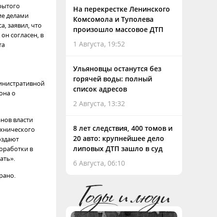
рытого
На перекрестке Ленинского
ие делами
Комсомола и Туполева
, заявил, что
произошло массовое ДТП
он согласен, в
1 Августа, 19:52
та
Ульяновцы останутся без
горячей воды: полный
министративной
список адресов
она о
2 Августа, 13:32
нов власти
8 лет следствия, 400 томов и
ехнического
20 авто: крупнейшее дело
оздают
липовых ДТП зашло в суд
оработки в
ать».
6 Августа, 06:10
рано.