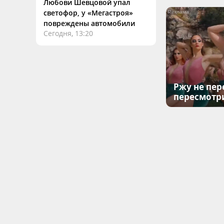
Любови Шевцовой упал
светофор, у «Мегастроя»
повреждены автомобили
Сегодня, 13:20
Ржу не пер
пересмотр