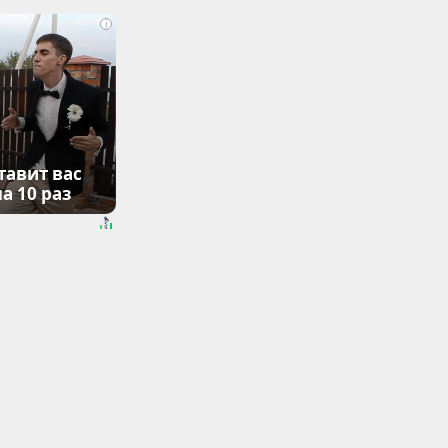
i
тавит вас
а 10 раз