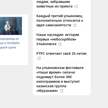
людям, забравшим
животных из приюта
Каждый третий ульяновец
положительно относится к
идее самозанятости
Наше наследие: история
первых «небоскрёбов»
народница из
тып и SHAMAN
Ульяновска
одной сцене
РТРС отмечает своё 25-летие
На ульяновском фестивале
«Наше время» силачи
поднимут более 300
килограммов и выступит
казанская группа
«Мураками»