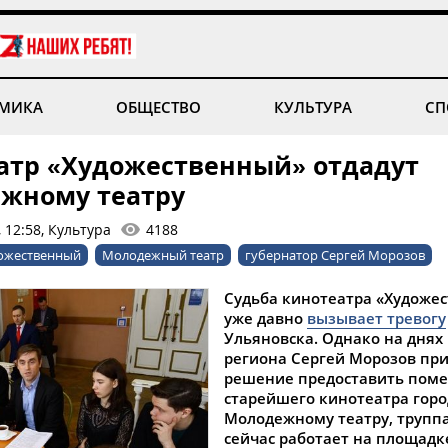
МИКА
ОБЩЕСТВО
КУЛЬТУРА
СП
атр «Художественный» отдадут
жному театру
 12:58, Культура
4188
дожественный
Молодежный театр
губернатор Сергей Морозов
Судьба кинотеатра «Художе
уже давно
вызывает тревогу
Ульяновска. Однако на днях
региона Сергей Морозов пр
решение предоставить пом
старейшего кинотеатра горо
Молодежному театру, труппа
сейчас работает на площадк