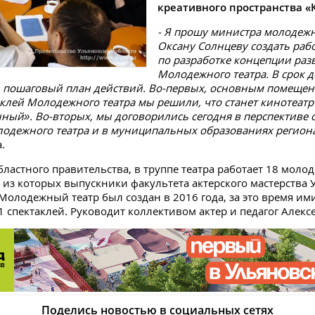
креативного пространства «
- Я прошу министра молодежн
Оксану Солнцеву создать раб
по разработке концепции раз
Молодежного театра. В срок д
ь пошаговый план действий. Во-первых, основным помещен
аклей Молодежного театра мы решили, что станет кинотеатр
ный». Во-вторых, мы договорились сегодня в перспективе 
одежного театра и в муниципальных образованиях регион
.
ластного правительства, в труппе театра работает 18 молод
из которых выпускники факультета актерского мастерства У
 Молодежный театр был создан в 2016 года, за это время им
1 спектаклей. Руководит коллективом актер и педагог Алекс
Поделись новостью в социальных сетях