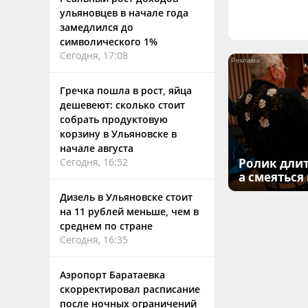
ульяновцев в начале года
замедлился до
символического 1%
Сегодня, 17:08
Гречка пошла в рост, яйца
дешевеют: сколько стоит
собрать продуктовую
корзину в Ульяновске в
начале августа
Сегодня, 16:52
Ролик длит
а смеяться
Дизель в Ульяновске стоит
на 11 рублей меньше, чем в
среднем по стране
Сегодня, 16:35
Аэропорт Баратаевка
скорректировал расписание
после ночных ограничений