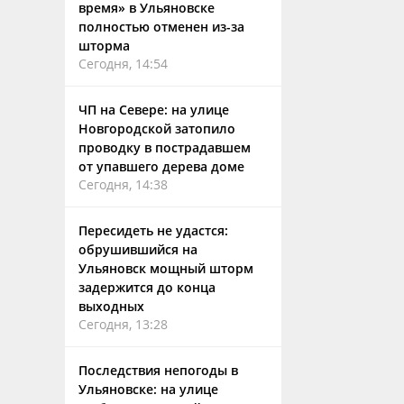
время» в Ульяновске
полностью отменен из-за
шторма
Сегодня, 14:54
ЧП на Севере: на улице
Новгородской затопило
проводку в пострадавшем
от упавшего дерева доме
Сегодня, 14:38
Пересидеть не удастся:
обрушившийся на
Ульяновск мощный шторм
задержится до конца
выходных
Сегодня, 13:28
Последствия непогоды в
Ульяновске: на улице