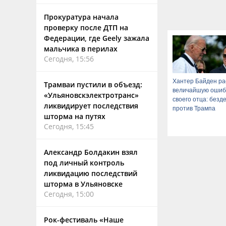
Прокуратура начала
проверку после ДТП на
Федерации, где Geely зажала
мальчика в перилах
Сегодня, 15:56
Хантер Байден ра
Трамваи пустили в объезд:
величайшую ошиб
«Ульяновскэлектротранс»
своего отца: безд
ликвидирует последствия
против Трампа
шторма на путях
Сегодня, 15:45
Александр Болдакин взял
под личный контроль
ликвидацию последствий
шторма в Ульяновске
Сегодня, 15:00
Рок-фестиваль «Наше