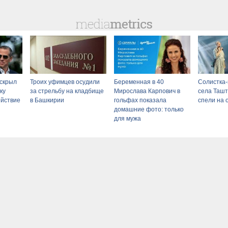
скрыл
Троих уфимцев осудили
Беременная в 40
Солистка-
ку
за стрельбу на кладбище
Мирослава Карпович в
села Таш
ействие
в Башкирии
гольфах показала
спели на 
домашние фото: только
для мужа