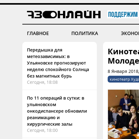
ГЛАВНОЕ
ПОЛИТИКА
ЭКОНО
Киноте
Передышка для
метеозависимых: в
Молоде
Ульяновске прогнозируют
неделю спокойного Солнца
8 Января 2018,
без магнитных бурь
кинотеатр Ху
Сегодня, 18:08
По 11 операций в сутки: в
ульяновском
онкодиспансере обновили
реанимацию и
хирургические залы
Сегодня, 18:00