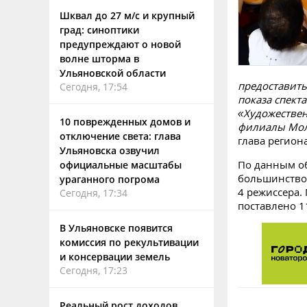
Шквал до 27 м/с и крупный
град: синоптики
предупреждают о новой
волне шторма в
Ульяновской области
предоставит
Сегодня, 17:54
показа спект
«Художествен
10 поврежденных домов и
филиалы Мол
отключение света: глава
глава региона
Ульяновска озвучил
По данным об
официальные масштабы
большинство 
ураганного погрома
4 режиссера.
Сегодня, 17:34
поставлено 1
В Ульяновске появится
комиссия по рекультивации
и консервации земель
Сегодня, 17:23
Реальный рост доходов