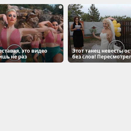
i
еставая, это видео
Этот танец невесты ос
ишь не раз
без слов! Пересмотрел