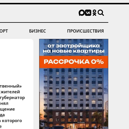
ОРТ
БИЗНЕС
ПРОИСШЕСТВИЯ
ственный»
жителей
 губернатор
инял
ещение
да
 которого
е