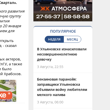
Квартал».
ого развития
очую группу
вития
о 20 января
ием для
ПОПУЛЯРНОЕ
НЕДЕЛЯ
МЕСЯЦ
открыть
а
, - сказал
В Ульяновске изнасиловали
несовершеннолетнюю
ых актеров,
девочку
лГУ, а также
3 Августа, 22:55
и было
ей Храбсков.
Бензиновая паранойя:
заправщики Ульяновска
объявили войну любителям
мелкого налива
3 Августа, 06:00