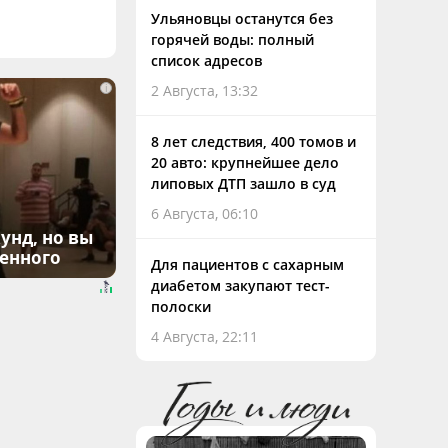
Ульяновцы останутся без
горячей воды: полный
список адресов
i
2 Августа, 13:32
8 лет следствия, 400 томов и
20 авто: крупнейшее дело
липовых ДТП зашло в суд
6 Августа, 06:10
унд, но вы
денного
Для пациентов с сахарным
диабетом закупают тест-
полоски
4 Августа, 22:11