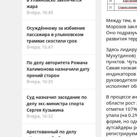
жара
Вчера, 16:49
Между тем, в
Морозов зак
Осуждённому за избиение
Оно подразум
пассажира в ульяновском
развития терр
трамвае скостили срок
Вчера, 16:47
Здесь лидиру
Мухутдинов) 
пунктов. Чут
По делу авторитета Романа
Самая низкая
Халимонова назначили дату
индикаторов 
прений сторон
руководителя
Вчера, 16:35
исполняет об
В процессе а
Суд назначил заседание по
области рост
делу экс-министра спорта
отметке 107%
Сергея Кузьмина
упала (на 0.2
Вчера, 16:32
форме, но од
аутсайдеры р
Арестованный по делу
регистрируем