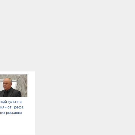
кий культ» и
ия» от Грефа
гих россиян»