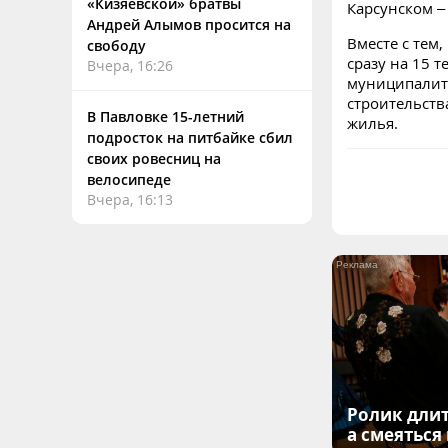
«Кизяевской» братвы
Карсунском –
Андрей Алымов просится на
Вместе с тем
свободу
сразу на 15 
Вчера, 16:26
муниципалит
строительства
В Павловке 15-летний
жилья.
подросток на питбайке сбил
своих ровесниц на
велосипеде
Вчера, 16:13
Ролик длит
а смеяться