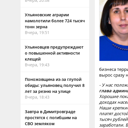
Вчера, 20:08
Ульяновские аграрии
намолотили более 724 тысяч
тонн зерна
Вчера, 19:51
Ульяновцев предупреждают
о повышенной активности
клещей
Вчера, 19:43
бизнеса терр
вырос сразу 
Поножовщина из-за глупой
- У нас полож
обиды: ульяновец получил 8
глава админ
лет за резню на улице
Хорошие пока
Вчера, 18:43
доходах насе
Наши крепкие
Завтра в Димитровграде
платят досто
простятся с погибшим на
тысяч рублей
СВО земляком
заработали. 