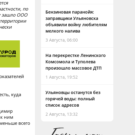
ется
астности, по
Бензиновая паранойя:
у зашло ООО
заправщики Ульяновска
 территории
объявили войну любителям
чески
мелкого налива
3 Августа, 06:00
На перекрестке Ленинского
Комсомола и Туполева
произошло массовое ДТП
показателей
1 Августа, 19:52
Ульяновцы останутся без
сть, куда
горячей воды: полный
список адресов
адимир
2 Августа, 13:32
 к ним
 меньше всего