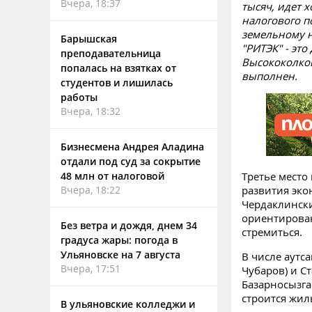
Вчера, 18:37
тысяч, идет х
налогового п
земельному 
Барышская
"РИТЭК" - эт
преподавательница
Высококолков
попалась на взятках от
выполнен.
студентов и лишилась
работы
Вчера, 18:32
Бизнесмена Андрея Аладина
отдали под суд за сокрытие
48 млн от налоговой
Третье место
Вчера, 18:22
развития эко
Чердаклински
ориентирован
Без ветра и дождя, днем 34
стремиться.
градуса жары: погода в
Ульяновске на 7 августа
В числе аутс
Вчера, 17:51
Чубаров) и С
Базарносызга
строится жил
В ульяновские колледжи и