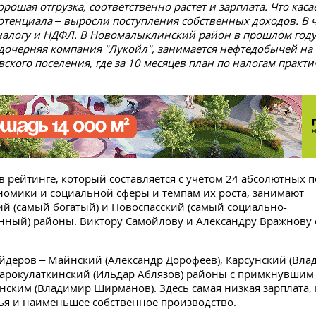
орошая отгрузка, соответственно растет и зарплата. Что каса
отенциала – выросли поступления собственных доходов. В ч
налогу и НДФЛ. В Новомалыклинский район в прошлом год
о дочерняя компания "Лукойл", занимается нефтедобычей на
ского поселения, где за 10 месяцев план по налогам практи
 в рейтинге, который составляется с учетом 24 абсолютных 
номики и социальной сферы и темпам их роста, занимают
й (самый богатый) и Новоспасский (самый социально-
ный) районы. Виктору Самойлову и Александру Вражнову е
айдеров – Майнский (Александр Дорофеев), Карсунский (Вл
тарокулаткинский (Ильдар Аблязов) районы с примкнувшим
нским (Владимир Ширманов). Здесь самая низкая зарплата,
ья и наименьшее собственное производство.