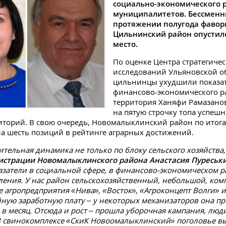
социально-экономического 
муниципалитетов. Бессменн
протяжении полугода фавор
Цильнинский район опустилс
место.
По оценке Центра стратегиче
исследований Ульяновской о
цильнинцы ухудшили показат
финансово-экономического р
территория Ханяфи Рамазано
на пятую строчку топа успешн
иторий. В свою очередь, Новомалыклинский район по итог
на шесть позиций в рейтинге аграрных достижений.
ительная динамика не только по блоку сельского хозяйства, 
истрации Новомалыклинского района Анастасия Пуреськ
затели в социальной сфере, в финансово-экономическом р
ления. У нас район сельскохозяйственный, небольшой, ком
 агропредприятия «Нива», «Восток», «Агроконцепт Волги» и
йную заработную плату – у некоторых механизаторов она п
 в месяц. Отсюда и рост – прошла уборочная кампания, люд
В свинокомплексе «СкиК Новоомалыклинский» поголовье вы