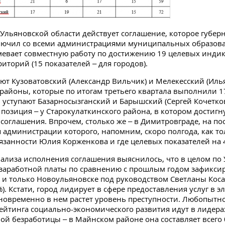
 Ульяновской области действует соглашение, которое губер
лючил со всеми администрациями муниципальных образова
евает совместную работу по достижению 19 целевых инди
иторий (15 показателей – для городов).
ют Кузоватовский (Александр Вильчик) и Мелекесский (Иль
районы, которые по итогам третьего квартала выполнили 1
ь уступают Базарносызганский и Барышский (Сергей Кочетко
 позиция – у Старокулаткинского района, в котором достиг
соглашения. Впрочем, столько же – в Димитровграде, на по
 администрации которого, напомним, скоро полгода, как то
язанности Юлия Корженкова и где целевых показателей на 
нализа исполнения соглашения выяснилось, что в целом по
 заработной платы по сравнению с прошлым годом зафикси
 и только Новоульяновске под руководством Светланы Кос
%). Кстати, город лидирует в сфере предоставления услуг в 
новременно в нем растет уровень преступности. Любопытно
ейтинга социально-экономического развития идут в лидера
ой безработицы – в Майнском районе она составляет всего 