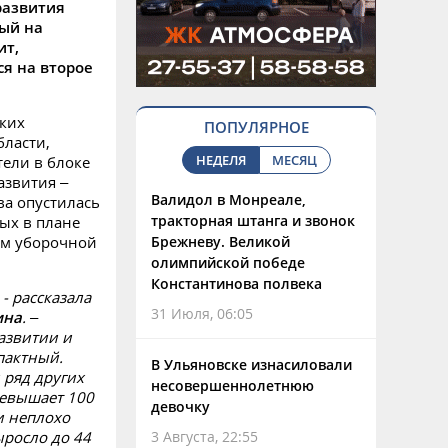
развития
ый на
ит,
я на второе
ских
ПОПУЛЯРНОЕ
бласти,
НЕДЕЛЯ
МЕСЯЦ
ели в блоке
азвития –
Валидол в Монреале,
ва опустилась
тракторная штанга и звонок
ых в плане
ам уборочной
Брежневу. Великой
олимпийской победе
Константинова полвека
- рассказала
31 Июля, 06:05
ина
. –
азвитии и
пактный.
В Ульяновске изнасиловали
 ряд других
несовершеннолетнюю
ревышает 100
девочку
и неплохо
росло до 44
3 Августа, 22:55