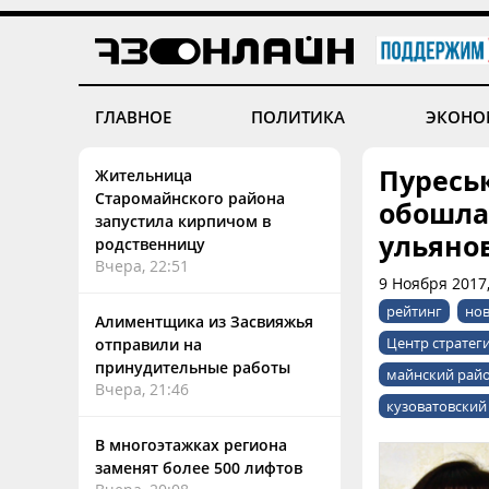
ГЛАВНОЕ
ПОЛИТИКА
ЭКОНО
Пуресь
Жительница
Старомайнского района
обошла
запустила кирпичом в
ульяно
родственницу
Вчера, 22:51
9 Ноября 2017
рейтинг
но
Алиментщика из Засвияжья
Центр стратег
отправили на
принудительные работы
майнский рай
Вчера, 21:46
кузоватовский
В многоэтажках региона
заменят более 500 лифтов