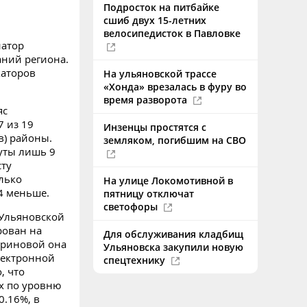
Подросток на питбайке
сшиб двух 15-летних
велосипедисток в Павловке
натор
ний региона.
каторов
На ульяновской трассе
«Хонда» врезалась в фуру во
время разворота
яс
7 из 19
Инзенцы простятся с
в) районы.
земляком, погибшим на СВО
нуты лишь 9
сту
лько
На улице Локомотивной в
4 меньше.
пятницу отключат
светофоры
 Ульяновской
рован на
Для обслуживания кладбищ
ариновой она
Ульяновска закупили новую
электронной
спецтехнику
, что
х по уровню
0.16%, в