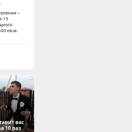
.
селения –
в 15
щного
00 кв.м.
i
тавит вас
а 10 раз