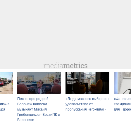
Песню про родной
«Люди массово выбирают
«Фалличес
ию» в
Воронеж написал
удовольствие от
«вакцинац
бря
музыкант Михаил
пропускания чего-либо»
для «доро
Гребенщиков - ВестиПК в
Воронеже