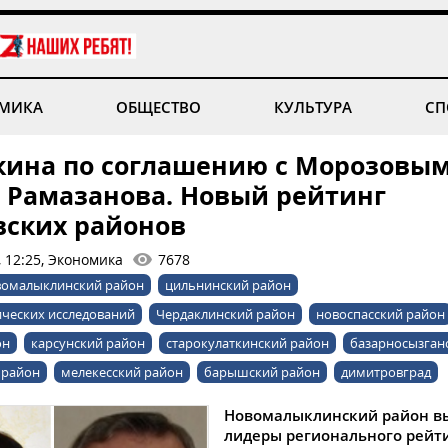
МИКА
ОБЩЕСТВО
КУЛЬТУРА
СП
кина по соглашению с Морозовы
 Рамазанова. Новый рейтинг
вских районов
, 12:25, Экономика
7678
вомалыклинский район
цильнинский район
ических исследований
Чердаклинский район
новоспасский район
он
карсунский район
старокулаткинский район
базарносызган
 район
мелекесский район
барышский район
димитровград
Новомалыклинский район в
лидеры регионального рейт