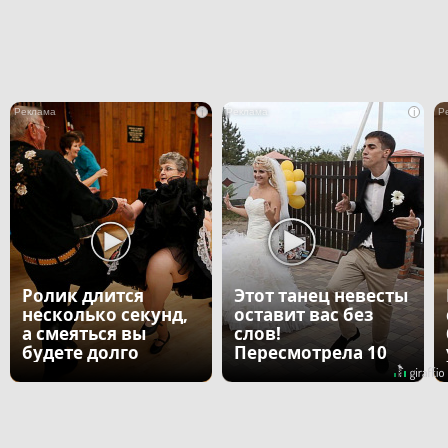
i
i
Ролик длится
Этот танец невесты
несколько секунд,
оставит вас без
а смеяться вы
слов!
будете долго
Пересмотрела 10
раз