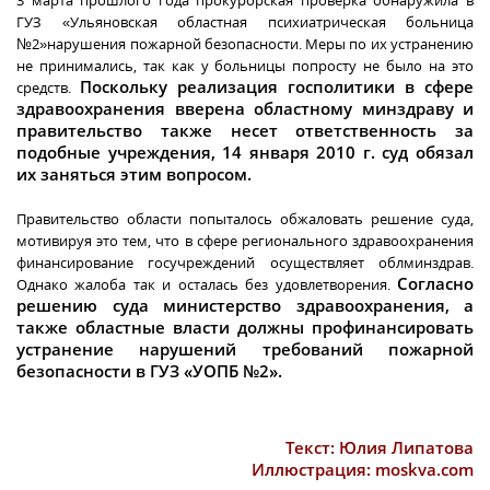
3 марта прошлого года прокурорская проверка обнаружила в
ГУЗ «Ульяновская областная психиатрическая больница
№2»нарушения пожарной безопасности. Меры по их устранению
не принимались, так как у больницы попросту не было на это
Поскольку реализация госполитики в сфере
средств.
здравоохранения вверена областному минздраву и
правительство также несет ответственность за
подобные учреждения, 14 января 2010 г. суд обязал
их заняться этим вопросом.
Правительство области попыталось обжаловать решение суда,
мотивируя это тем, что в сфере регионального здравоохранения
финансирование госучреждений осуществляет облминздрав.
Согласно
Однако жалоба так и осталась без удовлетворения.
решению суда министерство здравоохранения, а
также областные власти должны профинансировать
устранение нарушений требований пожарной
безопасности в ГУЗ «УОПБ №2».
Текст: Юлия Липатова
Иллюстрация: moskva.com