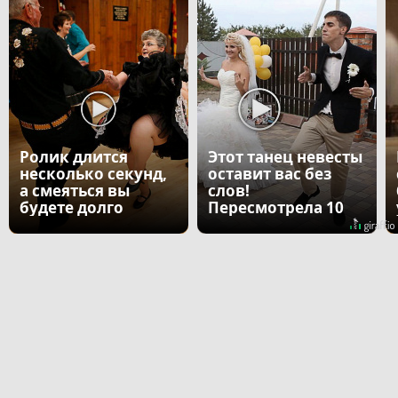
Ролик длится
Этот танец невесты
несколько секунд,
оставит вас без
а смеяться вы
слов!
будете долго
Пересмотрела 10
раз