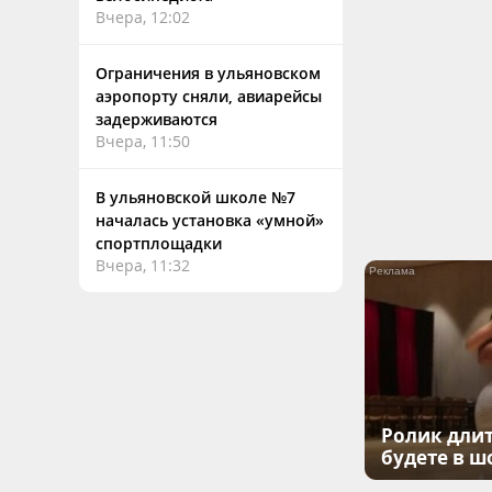
Вчера, 12:02
Ограничения в ульяновском
аэропорту сняли, авиарейсы
задерживаются
Вчера, 11:50
В ульяновской школе №7
началась установка «умной»
спортплощадки
Вчера, 11:32
Ролик длит
будете в ш