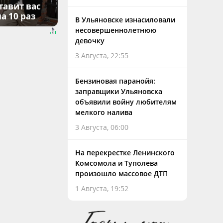
тавит вас
а 10 раз
В Ульяновске изнасиловали
несовершеннолетнюю
девочку
3 Августа, 22:55
Бензиновая паранойя:
заправщики Ульяновска
объявили войну любителям
мелкого налива
3 Августа, 06:00
На перекрестке Ленинского
Комсомола и Туполева
произошло массовое ДТП
1 Августа, 19:52