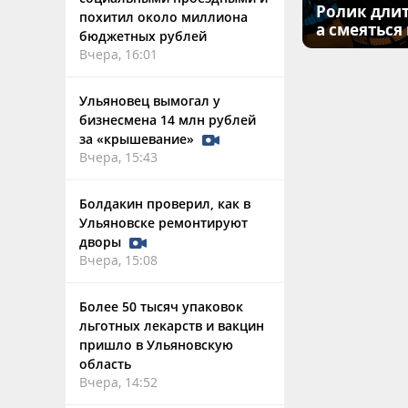
Ролик длит
похитил около миллиона
а смеяться
бюджетных рублей
Вчера, 16:01
Ульяновец вымогал у
бизнесмена 14 млн рублей
за «крышевание»
Вчера, 15:43
Болдакин проверил, как в
Ульяновске ремонтируют
дворы
Вчера, 15:08
Более 50 тысяч упаковок
льготных лекарств и вакцин
пришло в Ульяновскую
область
Вчера, 14:52