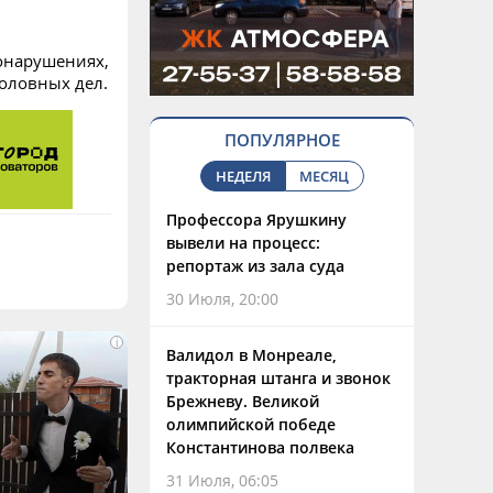
онарушениях,
оловных дел.
ПОПУЛЯРНОЕ
НЕДЕЛЯ
МЕСЯЦ
Профессора Ярушкину
вывели на процесс:
репортаж из зала суда
30 Июля, 20:00
i
Валидол в Монреале,
тракторная штанга и звонок
Брежневу. Великой
олимпийской победе
Константинова полвека
31 Июля, 06:05