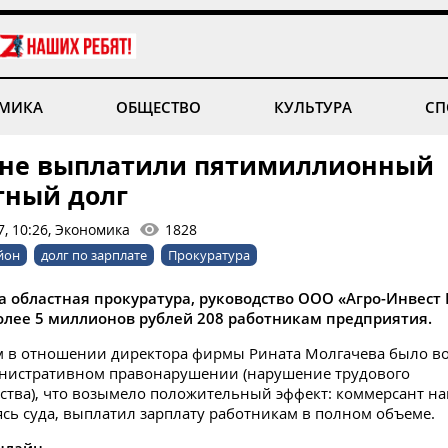
МИКА
ОБЩЕСТВО
КУЛЬТУРА
СП
уне выплатили пятимиллионный
тный долг
7, 10:26, Экономика
1828
йон
долг по зарплате
Прокуратура
а областная прокуратура, руководство ООО «Агро-Инвест
олее 5 миллионов рублей 208 работникам предприятия.
им в отношении директора фирмы Рината Молгачева было в
инистративном правонарушении (нарушение трудового
ства), что возымело положительный эффект: коммерсант на
ясь суда, выплатил зарплату работникам в полном объеме.