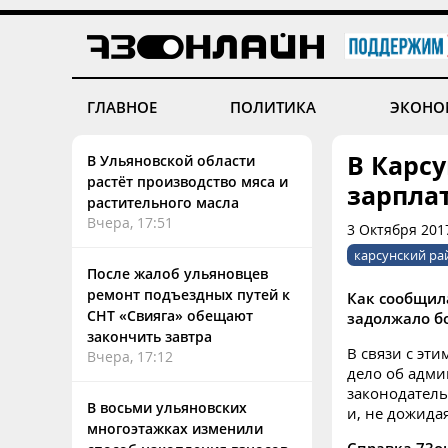
ГЛАВНОЕ
ПОЛИТИКА
ЭКОНО
В Карс
В Ульяновской области
растёт производство мяса и
зарпла
растительного масла
Вчера, 17:51
3 Октября 201
карсунский ра
После жалоб ульяновцев
ремонт подъездных путей к
Как сообщил
СНТ «Свияга» обещают
задолжало б
закончить завтра
В связи с эт
Вчера, 17:12
дело об адм
законодатель
В восьми ульяновских
и, не дожида
многоэтажках изменили