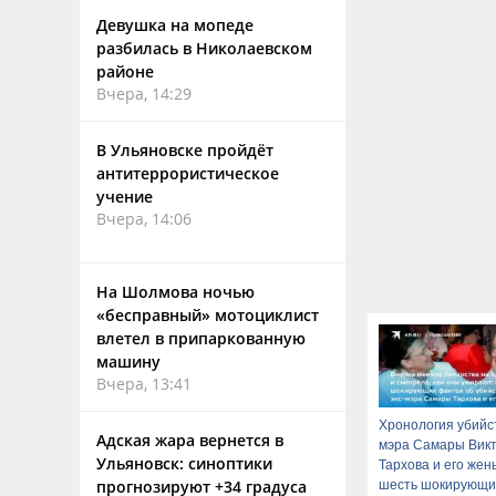
Девушка на мопеде
разбилась в Николаевском
районе
Вчера, 14:29
В Ульяновске пройдёт
антитеррористическое
учение
Вчера, 14:06
На Шолмова ночью
«бесправный» мотоциклист
влетел в припаркованную
машину
Вчера, 13:41
Хронология убийст
Адская жара вернется в
мэра Самары Вик
Ульяновск: синоптики
Тархова и его жен
прогнозируют +34 градуса
шесть шокирующи