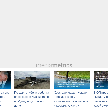
ва экс-
По факту гибели ребенка
Хвостами машут, ушами
В ОП пред
тора
на пожаре в Кызыл-Таше
шевелят: кошки
выплату н
ы:
возбуждено уголовное
изъясняются в основном
школьника
х
дело
«жестами». Как их
какой сум