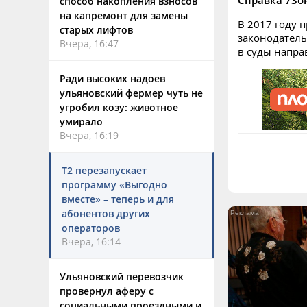
Справка 73о
способ накопления взносов
на капремонт для замены
В 2017 году 
старых лифтов
законодатель
Вчера, 16:47
в суды напра
Ради высоких надоев
ульяновский фермер чуть не
угробил козу: животное
умирало
Вчера, 16:19
Т2 перезапускает
программу «Выгодно
вместе» – теперь и для
абонентов других
операторов
Вчера, 16:14
Ульяновский перевозчик
провернул аферу с
социальными проездными и