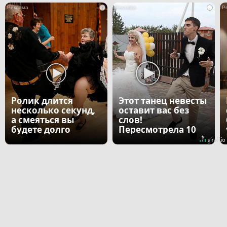
i
i
Ролик длится
Этот танец невесты
несколько секунд,
оставит вас без
а смеяться вы
слов!
будете долго
Пересмотрела 10
раз