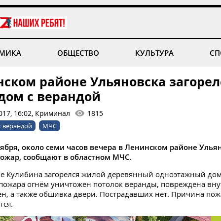
МИКА
ОБЩЕСТВО
КУЛЬТУРА
СП
нском районе Ульяновска загорел
дом с верандой
017, 16:02, Криминал
1815
с верандой
МЧС
тября, около семи часов вечера в Ленинском районе Улья
ожар, сообщают в областном МЧС.
ке Кулибина загорелся жилой деревянный одноэтажный дом
 пожара огнём уничтожен потолок веранды, повреждена вн
тен, а также обшивка двери. Пострадавших нет. Причина по
тся.