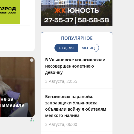
ПОПУЛЯРНОЕ
НЕДЕЛЯ
МЕСЯЦ
В Ульяновске изнасиловали
i
несовершеннолетнюю
девочку
3 Августа, 22:55
Бензиновая паранойя:
не за
заправщики Ульяновска
я вмазала
объявили войну любителям
мелкого налива
3 Августа, 06:00