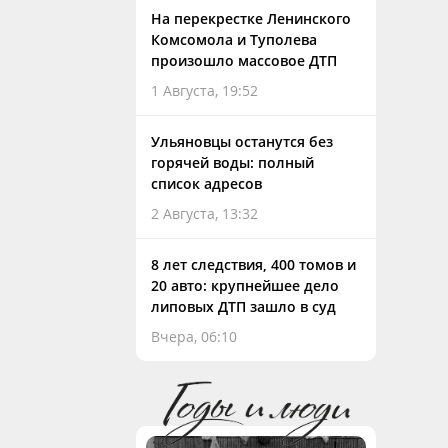
На перекрестке Ленинского
Комсомола и Туполева
произошло массовое ДТП
1 Августа, 19:52
Ульяновцы останутся без
горячей воды: полный
список адресов
2 Августа, 13:32
8 лет следствия, 400 томов и
20 авто: крупнейшее дело
липовых ДТП зашло в суд
Вчера, 06:10