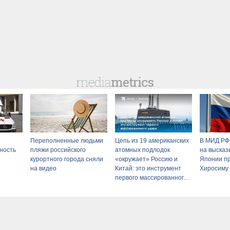
Переполненные людьми
Цепь из 19 американских
В МИД РФ
ность
пляжи российского
атомных подлодок
на высказ
курортного города сняли
«окружает» Россию и
Японии пр
на видео
Китай: это инструмент
Хиросиму
первого массированного
удара