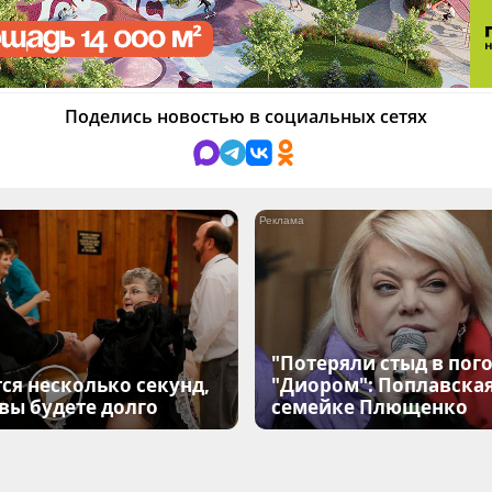
Поделись новостью в социальных сетях
i
"Потеряли стыд в пого
ся несколько секунд,
"Диором": Поплавска
 вы будете долго
семейке Плющенко