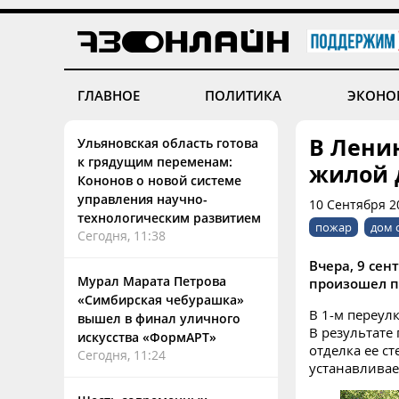
ГЛАВНОЕ
ПОЛИТИКА
ЭКОНО
В Лени
Ульяновская область готова
к грядущим переменам:
жилой 
Кононов о новой системе
управления научно-
10 Сентября 2
технологическим развитием
пожар
дом 
Сегодня, 11:38
Вчера, 9 сен
Мурал Марата Петрова
произошел п
«Симбирская чебурашка»
В 1-м переул
вышел в финал уличного
В результате
искусства «ФормАРТ»
отделка ее с
Сегодня, 11:24
устанавливае