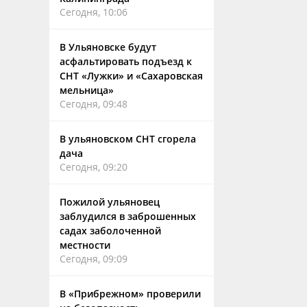
Сегодня, 10:06
В Ульяновске будут
асфальтировать подъезд к
СНТ «Лужки» и «Сахаровская
мельница»
Сегодня, 09:48
В ульяновском СНТ сгорела
дача
Сегодня, 09:20
Пожилой ульяновец
заблудился в заброшенных
садах заболоченной
местности
Сегодня, 09:09
В «Прибрежном» проверили