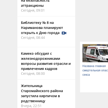
на безопасность
аттракционы
Сегодня, 09:01
Библиотеку № 8 на
Нариманова планируют
открыть к Дню города
Сегодня, 08:44
Камеко обсудил с
железнодорожниками
вопросы развития отрасли и
Названа главная
привлечения кадров
смертельная опас
Сегодня, 08:00
секса
Жительница
Старомайнского района
запустила кирпичом в
родственницу
Вчера, 22:51