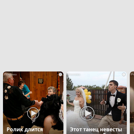
i
i
Ролик длится
Этот танец невесты