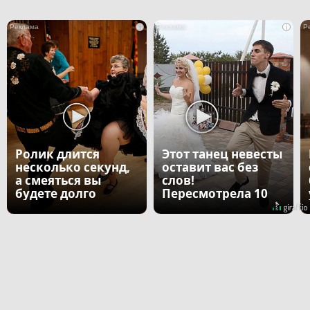
i
i
Ролик длится
Этот танец невесты
несколько секунд,
оставит вас без
а смеяться вы
слов!
будете долго
Пересмотрела 10
раз