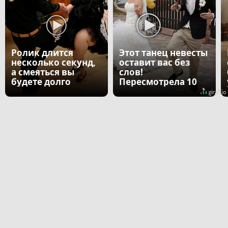
Ролик длится
Этот танец невесты
несколько секунд,
оставит вас без
а смеяться вы
слов!
будете долго
Пересмотрела 10
раз