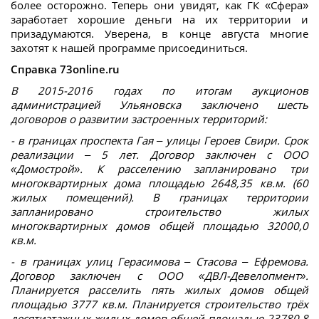
более осторожно. Теперь они увидят, как ГК «Сфера»
заработает хорошие деньги на их территории и
призадумаются. Уверена, в конце августа многие
захотят к нашей программе присоединиться.
Справка 73online.ru
В 2015-2016 годах по итогам аукционов
администрацией Ульяновска заключено шесть
договоров о развитии застроенных территорий:
- в границах проспекта Гая – улицы Героев Свири. Срок
реализации – 5 лет. Договор заключен с ООО
«Домострой». К расселению запланировано три
многоквартирных дома площадью 2648,35 кв.м. (60
жилых помещений). В границах территории
запланировано строительство жилых
многоквартирных домов общей площадью 32000,0
кв.м.
- в границах улиц Герасимова – Стасова – Ефремова.
Договор заключен с ООО «ДВЛ-Девелопмент».
Планируется расселить пять жилых домов общей
площадью 3777 кв.м. Планируется строительство трёх
десятиэтажных жилых домов общей площадью 23780,8