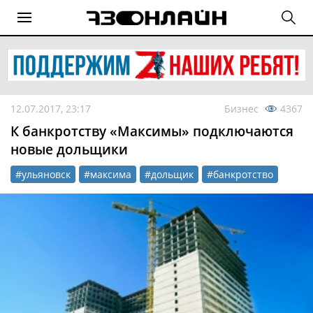
12.07.2017, 23:17
Бизнес
4367
К банкротству «Максимы» подключаются
новые дольщики
#ульяновск
#максима
#дольщик
#банкротство