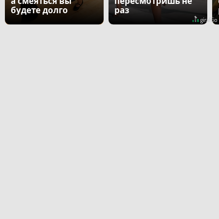
а смеяться вы
пересмотришь не
будете долго
раз