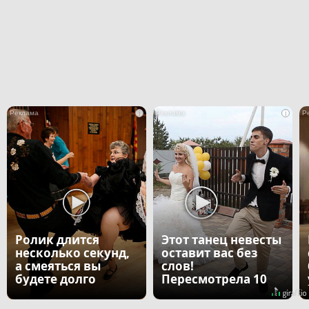
i
i
Ролик длится
Этот танец невесты
несколько секунд,
оставит вас без
а смеяться вы
слов!
будете долго
Пересмотрела 10
раз