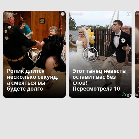
i
i
Ролик длится
Этот танец невесты
несколько секунд,
оставит вас без
а смеяться вы
слов!
будете долго
Пересмотрела 10
раз