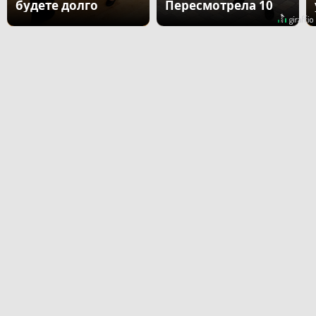
будете долго
Пересмотрела 10
раз