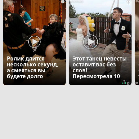
i
i
Ролик длится
Этот танец невесты
несколько секунд,
оставит вас без
а смеяться вы
слов!
будете долго
Пересмотрела 10
раз