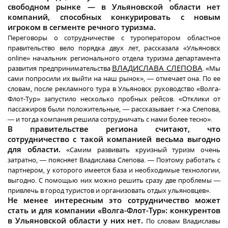
свободном рынке — в Ульяновской области нет
компаний, способных конкурировать с новым
игроком в сегменте речного туризма.
Переговоры о сотрудничестве с туроператором областное
правительство вело порядка двух лет, рассказала «Ульяновск
online» начальник регионального отдела туризма департамента
ВЛАДИСЛАВА СЛЕПОВА
развития предпринимательства
. «Мы
сами попросили их выйти на наш рынок», — отмечает она. По ее
словам, после рекламного тура в Ульяновск руководство «Волга-
Флот-Тур» запустило несколько пробных рейсов. «Отклики от
пассажиров были положительные, — рассказывает г-жа Слепова,
— и тогда компания решила сотрудничать с нами более тесно».
В правительстве региона считают, что
сотрудничество с такой компанией весьма выгодно
для области.
«Самим развивать круизный туризм очень
затратно, — поясняет Владислава Слепова. — Поэтому работать с
партнером, у которого имеется база и необходимые технологии,
выгодно. С помощью них можно решить сразу две проблемы —
привлечь в город туристов и организовать отдых ульяновцев».
Не менее интересным это сотрудничество может
стать и для компании «Волга-Флот-Тур»: конкурентов
в Ульяновской области у них нет.
По словам Владиславы