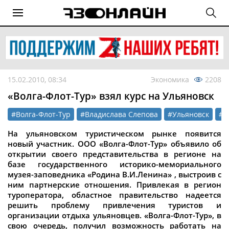
15.02.2010, 08:34
Экономика
2208
«Волга-Флот-Тур» взял курс на Ульяновск
#Волга-Флот-Тур
#Владислава Слепова
#Ульяновск
#р
На ульяновском туристическом рынке появится
новый участник.
ООО «Волга-Флот-Тур»
объявило
об
открытии своего представительства в регионе на
базе государственного историко-мемориального
музея-заповедника
«
Родина В.И.Ленина
»
, выстроив с
ним партнерские отношения. Привлекая в регион
туроператора, областное правительство надеется
решить проблему привлечения туристов и
организации отдыха ульяновцев. «Волга-Флот-Тур», в
свою очередь, получил возможность работать на