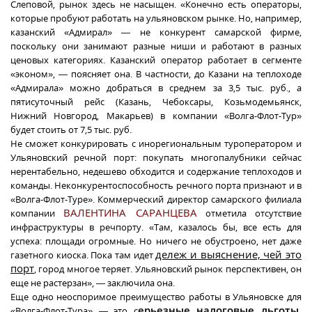
Слеповой, рынок здесь не насыщен. «Конечно есть операторы,
которые пробуют работать на ульяновском рынке. Но, например,
казанский «Адмирал» — не конкурент самарской фирме,
поскольку они занимают разные ниши и работают в разных
ценовых категориях. Казанский оператор работает в сегменте
«эконом», — поясняет она. В частности, до Казани на теплоходе
«Адмирала» можно добраться в среднем за 3,5 тыс. руб., а
пятисуточный рейс (Казань, Чебоксары, Козьмодемьянск,
Нижний Новгород, Макарьев) в компании «Волга-Флот-Тур»
будет стоить от 7,5 тыс. руб.
Не сможет конкурировать с инорегиональным туроператором и
Ульяновский речной порт: покупать многопалубники сейчас
нерентабельно, недешево обходится и содержание теплоходов и
команды. Неконкурентоспособность речного порта признают и в
«Волга-Флот-Туре». Коммерческий директор самарского филиала
ВАЛЕНТИНА САРАНЦЕВА
компании
отметила отсутствие
инфраструктуры в речпорту. «Там, казалось бы, все есть для
успеха: площади огромные. Но ничего не обустроено, нет даже
дележ и выяснение, чей это
газетного киоска. Пока там идет
порт
, город многое теряет. Ульяновский рынок перспективен, он
еще не растерзан», — заключила она.
Еще одно неоспоримое преимущество работы в Ульяновске для
ерьезные налоговые льготы,
«Волга-Флот-Тура» — это с