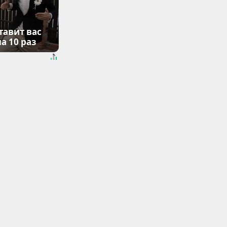
тавит вас
а 10 раз