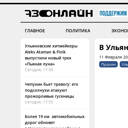
ГЛАВНОЕ
ПОЛИТИКА
ЭКОНО
В Улья
Ульяновские хитмейкеры
Aleks Ataman & Finik
11 Февраля 201
выпустили новый трек
«Пьяная луна»
Пушкин
Уль
Сегодня, 17:56
Чепухин бьет тревогу: его
подсолнухи атакуют
прожорливые гусеницы
Сегодня, 17:55
Более 19 км автомобильных
дорог обновят