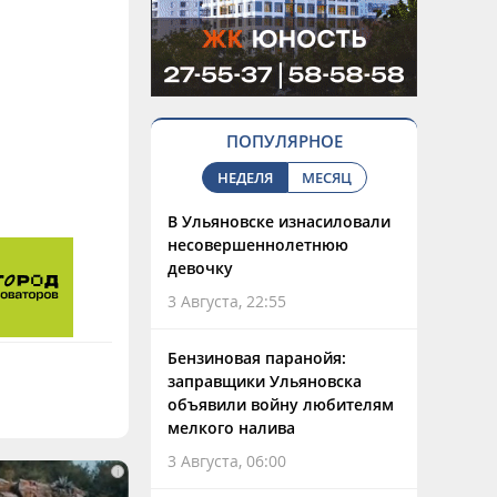
ПОПУЛЯРНОЕ
НЕДЕЛЯ
МЕСЯЦ
В Ульяновске изнасиловали
несовершеннолетнюю
девочку
3 Августа, 22:55
Бензиновая паранойя:
заправщики Ульяновска
объявили войну любителям
мелкого налива
3 Августа, 06:00
i