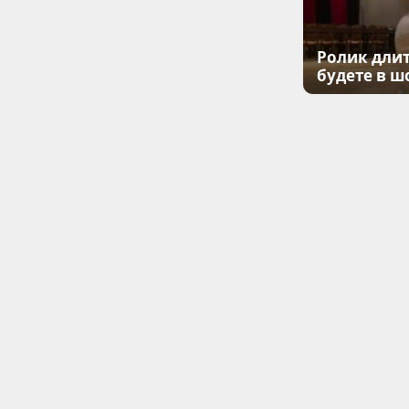
Ролик длит
будете в ш