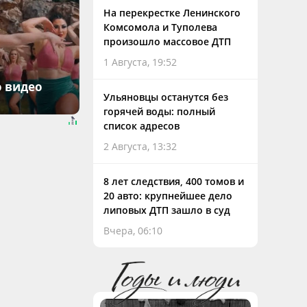
На перекрестке Ленинского
Комсомола и Туполева
произошло массовое ДТП
1 Августа, 19:52
о видео
Ульяновцы останутся без
горячей воды: полный
список адресов
2 Августа, 13:32
8 лет следствия, 400 томов и
20 авто: крупнейшее дело
липовых ДТП зашло в суд
Вчера, 06:10