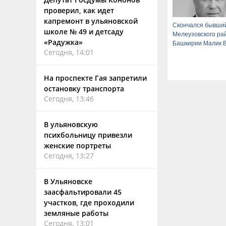
проверил, как идет
капремонт в ульяновской
Скончался бывший
школе № 49 и детсаду
Мелеузовского ра
«Радужка»
Башкирии Малик 
Сегодня, 14:01
На проспекте Гая запретили
остановку транспорта
Сегодня, 13:46
В ульяновскую
психбольницу привезли
женские портреты
Сегодня, 13:27
В Ульяновске
заасфальтировали 45
участков, где проходили
земляные работы
Сегодня, 13:01