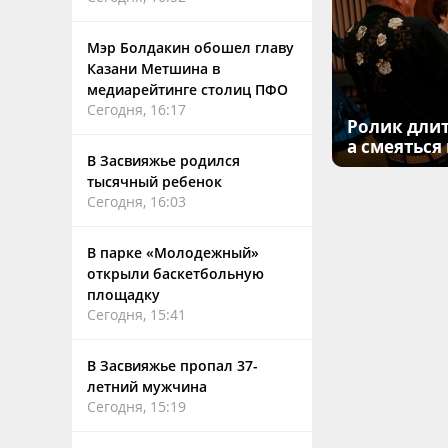
Мэр Болдакин обошел главу
Казани Метшина в
медиарейтинге столиц ПФО
Сегодня, 16:17
Ролик длит
а смеяться
В Засвияжье родился
тысячный ребенок
Сегодня, 16:03
В парке «Молодежный»
открыли баскетбольную
площадку
Сегодня, 15:41
В Засвияжье пропал 37-
летний мужчина
Сегодня, 15:19