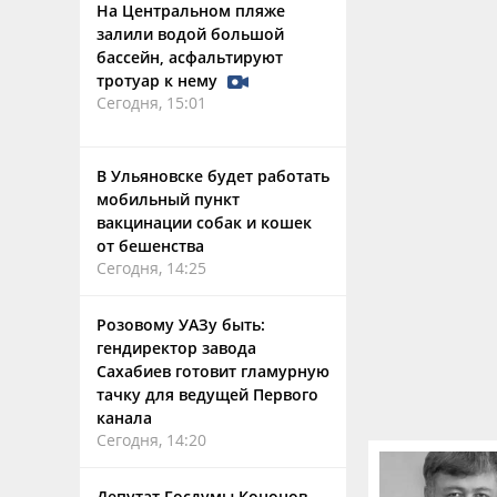
На Центральном пляже
залили водой большой
бассейн, асфальтируют
тротуар к нему
Сегодня, 15:01
В Ульяновске будет работать
мобильный пункт
вакцинации собак и кошек
от бешенства
Сегодня, 14:25
Розовому УАЗу быть:
гендиректор завода
Сахабиев готовит гламурную
тачку для ведущей Первого
канала
Сегодня, 14:20
Депутат Госдумы Кононов