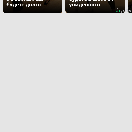
будете долго
увиденного