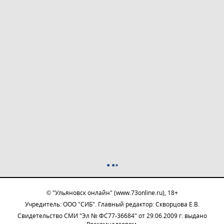
© "Ульяновск онлайн" (www.73online.ru), 18+
Учредитель: ООО "СИБ". Главный редактор: Скворцова Е.В.
Свидетельство СМИ "Эл № ФС77-36684" от 29.06.2009 г. выдано