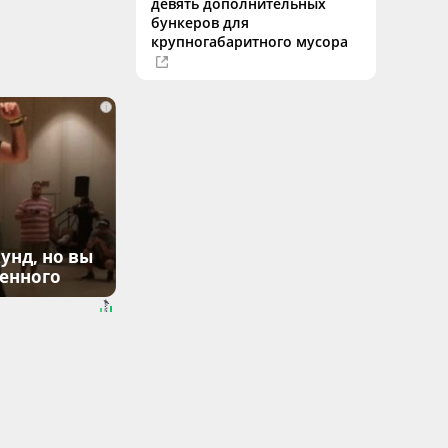
девять дополнительных
бункеров для
крупногабаритного мусора
i
унд, но вы
денного