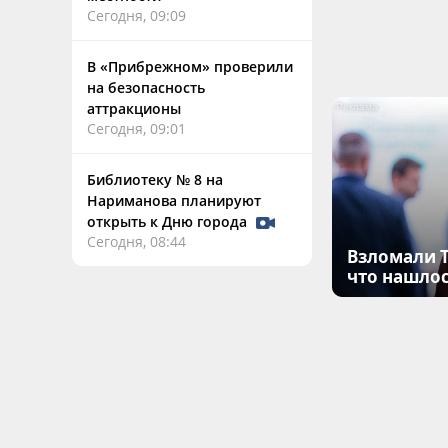
Сегодня, 09:09
В «Прибрежном» проверили
на безопасность
аттракционы
Сегодня, 09:01
Библиотеку № 8 на
Нариманова планируют
открыть к Дню города
Сегодня, 08:44
Взломали T
что нашлос