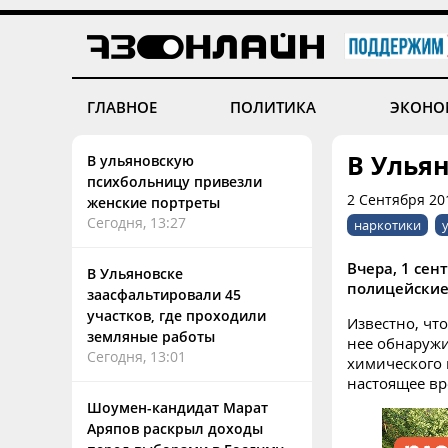
ГЛАВНОЕ
ПОЛИТИКА
ЭКОНО
В Улья
В ульяновскую
психбольницу привезли
2 Сентября 20
женские портреты
Сегодня, 13:27
наркотики
Вчера, 1 сен
В Ульяновске
полицейские
заасфальтировали 45
участков, где проходили
Известно, чт
земляные работы
нее обнаружи
Сегодня, 13:01
химического 
настоящее вр
Шоумен-кандидат Марат
Аряпов раскрыл доходы