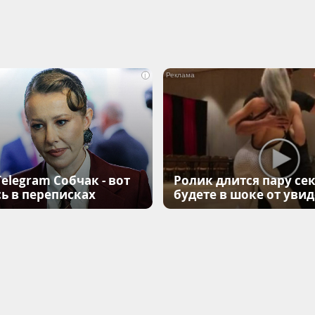
i
elegram Собчак - вот
Ролик длится пару сек
ь в переписках
будете в шоке от уви