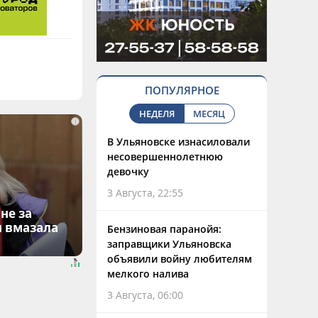
ПОПУЛЯРНОЕ
НЕДЕЛЯ
МЕСЯЦ
i
В Ульяновске изнасиловали
несовершеннолетнюю
девочку
3 Августа, 22:55
не за
я вмазала
Бензиновая паранойя:
заправщики Ульяновска
объявили войну любителям
мелкого налива
3 Августа, 06:00