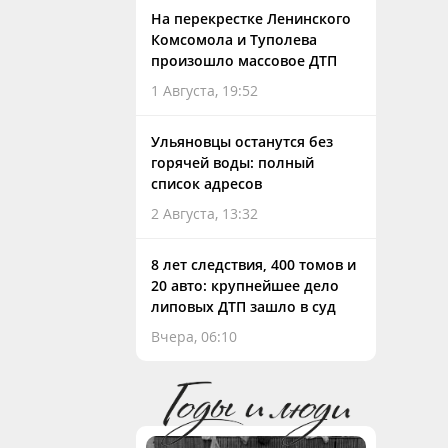
На перекрестке Ленинского
Комсомола и Туполева
произошло массовое ДТП
1 Августа, 19:52
Ульяновцы останутся без
горячей воды: полный
список адресов
2 Августа, 13:32
8 лет следствия, 400 томов и
20 авто: крупнейшее дело
липовых ДТП зашло в суд
Вчера, 06:10