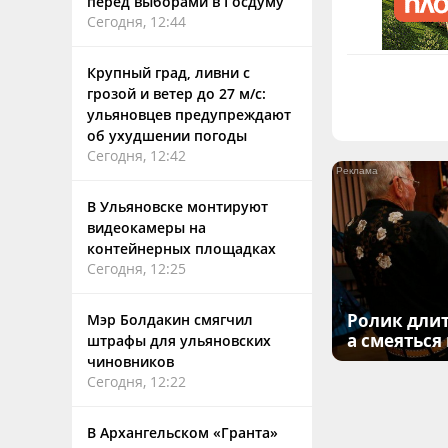
перед выборами в Госдуму
Сегодня, 12:44
Крупный град, ливни с
грозой и ветер до 27 м/с:
ульяновцев предупреждают
об ухудшении погоды
Сегодня, 12:42
В Ульяновске монтируют
видеокамеры на
контейнерных площадках
Сегодня, 12:25
Ролик длит
Мэр Болдакин смягчил
а смеяться
штрафы для ульяновских
чиновников
Сегодня, 12:22
В Архангельском «Гранта»