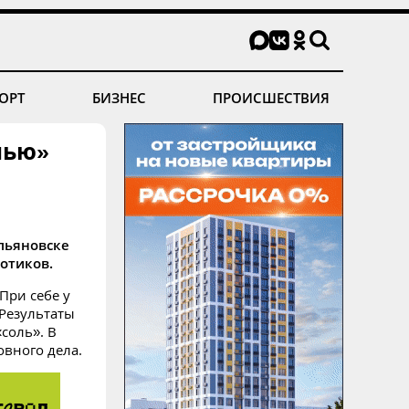
ОРТ
БИЗНЕС
ПРОИСШЕСТВИЯ
лью»
Ульяновске
отиков.
При себе у
 Результаты
соль». В
овного дела.