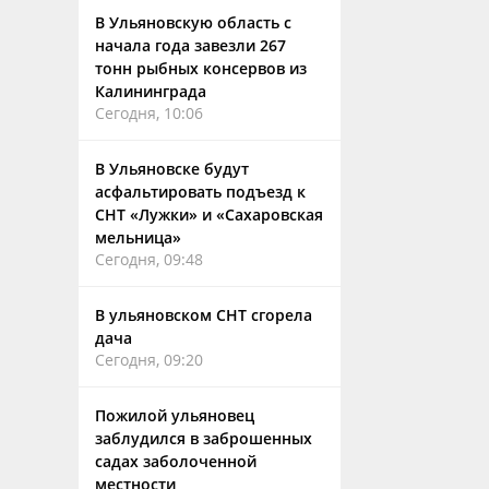
В Ульяновскую область с
начала года завезли 267
тонн рыбных консервов из
Калининграда
Сегодня, 10:06
В Ульяновске будут
асфальтировать подъезд к
СНТ «Лужки» и «Сахаровская
мельница»
Сегодня, 09:48
В ульяновском СНТ сгорела
дача
Сегодня, 09:20
Пожилой ульяновец
заблудился в заброшенных
садах заболоченной
местности