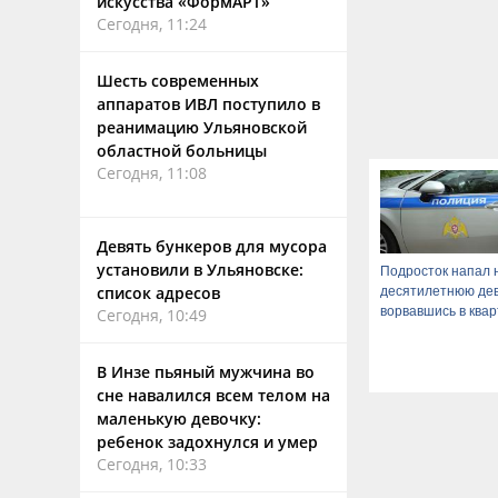
искусства «ФормАРТ»
Сегодня, 11:24
Шесть современных
аппаратов ИВЛ поступило в
реанимацию Ульяновской
областной больницы
Сегодня, 11:08
Девять бункеров для мусора
установили в Ульяновске:
Подросток напал 
список адресов
десятилетнюю дев
ворвавшись в ква
Сегодня, 10:49
В Инзе пьяный мужчина во
сне навалился всем телом на
маленькую девочку:
ребенок задохнулся и умер
Сегодня, 10:33