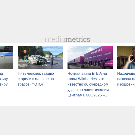
на
Пять человек заживо
Ночная атака БПЛА на
Находчив
очку,
сгорели в машине на
склад Wildberries: что
наказал 
ртиру
трассе (ФОТО)
известно об очередном
изощренн
ударе по логистическим
центрам 07/08/2026 –
Новости