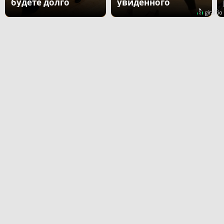
будете долго
увиденного