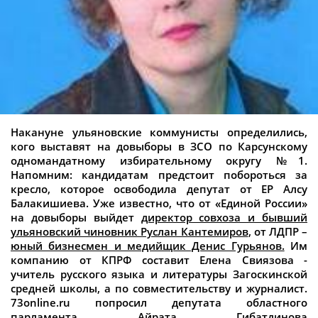
Накануне ульяновские коммунисты определились,
кого выставят на довыборы в ЗСО по Карсунскому
одномандатному избирательному округу №1.
Напомним: кандидатам предстоит побороться за
кресло, которое освободила депутат от ЕР Алсу
Балакишиева. Уже известно, что от «Единой России»
на довыборы выйдет
директор совхоза и бывший
ульяновский чиновник Руслан Кантемиров
, от ЛДПР –
юный бизнесмен и медийщик Денис Гурьянов.
Им
компанию от КПРФ составит Елена Свиязова -
учитель русского языка и литературы Загоскинской
средней школы, а по совместительству и журналист
.
73online.ru попросил депутата областного
парламента Айрата Гибатдинова