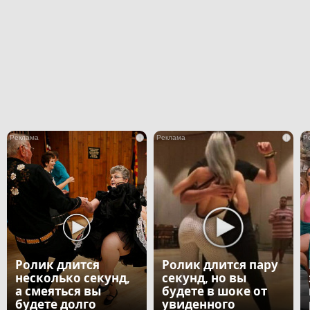
i
i
Ролик длится
Ролик длится пару
несколько секунд,
секунд, но вы
а смеяться вы
будете в шоке от
будете долго
увиденного