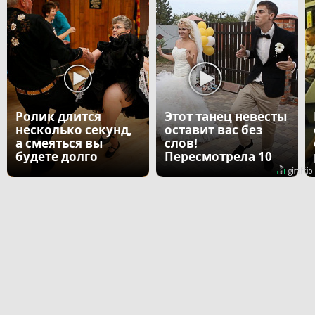
Ролик длится
Этот танец невесты
несколько секунд,
оставит вас без
а смеяться вы
слов!
будете долго
Пересмотрела 10
раз