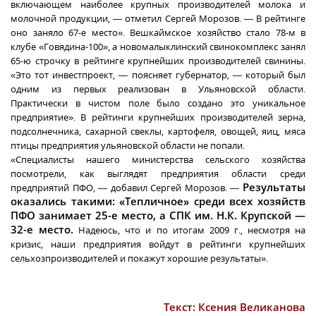
включающем наиболее крупных производителей молока и
молочной продукции, — отметил Сергей Морозов. — В рейтинге
оно заняло 67-е место». Вешкаймское хозяйство стало 78-м в
клубе «Говядина-100», а новомалыклинский свинокомплекс занял
65-ю строчку в рейтинге крупнейших производителей свинины.
«Это тот инвестпроект, — поясняет губернатор, — который был
одним из первых реализован в Ульяновской области.
Практически в чистом поле было создано это уникальное
предприятие». В рейтинги крупнейших производителей зерна,
подсолнечника, сахарной свеклы, картофеля, овощей, яиц, мяса
птицы предприятия ульяновской области не попали.
«Специалисты нашего министерства сельского хозяйства
посмотрели, как выглядят предприятия области среди
Результаты
предприятий ПФО, — добавил Сергей Морозов. —
оказались такими: «Тепличное» среди всех хозяйств
ПФО занимает 25-е место, а СПК им. Н.К. Крупской —
32-е место.
Надеюсь, что и по итогам 2009 г., несмотря на
кризис, наши предприятия войдут в рейтинги крупнейших
сельхозпроизводителей и покажут хорошие результаты».
Текст: Ксения Великанова