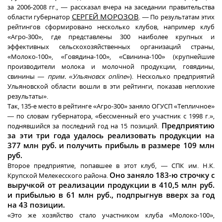
за 2006-2008 гг., — рассказал вчера на заседании правительства
СЕРГЕЙ МОРОЗОВ
области губернатор
. — По результатам этих
рейтингов сформировано несколько клубов, например клуб
«Агро-300», где представлены 300 наиболее крупных и
эффективных сельскохозяйственных организаций страны,
«Молоко-100», «Говядина-100», «Свинина-100» (крупнейшие
производители молока и молочной продукции, говядины,
свинины —
прим. «Ульяновск online»
). Несколько предприятий
Ульяновской области вошли в эти рейтинги, показав неплохие
результаты».
Так, 135-е место в рейтинге «Агро-300» заняло ОГУСП «Тепличное»
— по словам губернатора, «бессменный его участник с 1998 г.»,
Предприятию
поднявшийся за последний год на 15 позиций.
за эти три года удалось реализовать продукции на
377 млн руб. и получить прибыль в размере 109 млн
руб.
Второе предприятие, попавшее в этот клуб, — СПК им. Н.К.
Оно заняло 183-ю строчку с
Крупской Мелекесского района.
выручкой от реализации продукции в 410,5 млн руб.
и прибылью в 61 млн руб., подпрыгнув вверх за год
на 43 позиции.
«Это же хозяйство стало участником клуба «Молоко-100»,