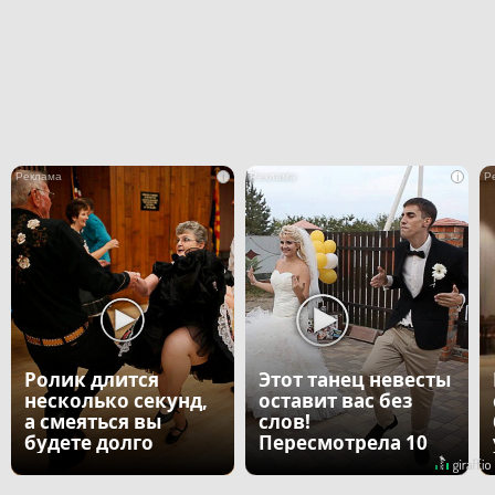
i
i
Ролик длится
Этот танец невесты
несколько секунд,
оставит вас без
а смеяться вы
слов!
будете долго
Пересмотрела 10
раз