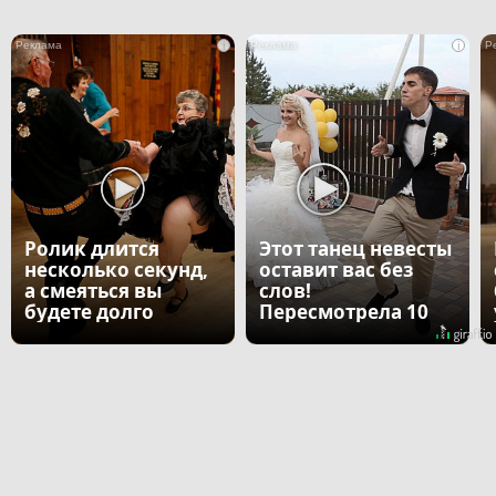
i
i
Ролик длится
Этот танец невесты
несколько секунд,
оставит вас без
а смеяться вы
слов!
будете долго
Пересмотрела 10
раз