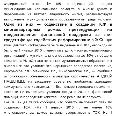
Федеральный закон №185, определяющий порядок
финансирования капитального ремонта в жилых домах и
переселение из ветхого аварийного жилья, регламентирует
выполнение муниципальными образованиями ряда условий.
Одно из них — содействие в создании ТСЖ в
многоквартирных домах, претендующих на
предоставление финансовой поддержки за счет
средств фонда содействия реформированию ЖКХ.
При
этом, для того чтобы деньги были выделены в 2010 г., необходимо
было на 1 января 2010 г. увеличить долю частных управляющих
организаций в муниципальном образовании до 80% от общего
количества УК. «Однако не во всех муниципальных образованиях
выполнили это условие: это Барышское городского поселение,
Карсунское г.п., Майнское г.п., Николаевское г.п., — сообщил
АНДРЕЙ
исполняющий обязанности министра строительства
ПАШЕНЦЕВ
на заседании совета по проблемам жилищно-
коммунального комплекса. — Все четыре городских поселения,
которые не выполнили условия фонда в 2010 г. финансовой
помощи на проведение капитального ремонта не получат».
Г-н Пашенцев также сообщил, что область выполняет план по
созданию ТСЖ: «На 1 января 2010 г. не менее 10%
многоквартирных домов должны оформиться в ТСЖ. На 1