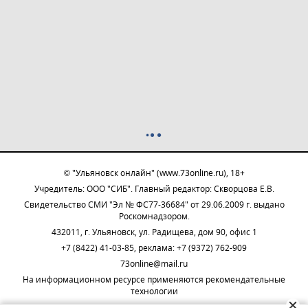
© "Ульяновск онлайн" (www.73online.ru), 18+
Учредитель: ООО "СИБ". Главный редактор: Скворцова Е.В.
Свидетельство СМИ "Эл № ФС77-36684" от 29.06.2009 г. выдано
Роскомнадзором.
432011, г. Ульяновск, ул. Радищева, дом 90, офис 1
+7 (8422) 41-03-85, реклама: +7 (9372) 762-909
73online@mail.ru
На информационном ресурсе применяются рекомендательные
технологии