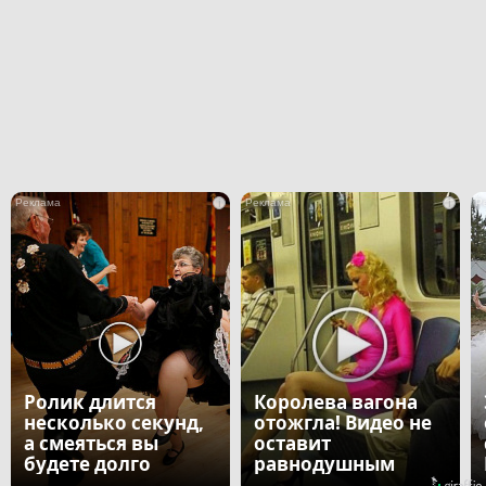
i
i
Ролик длится
Королева вагона
несколько секунд,
отожгла! Видео не
а смеяться вы
оставит
будете долго
равнодушным