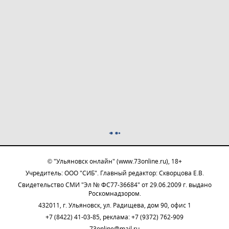
© "Ульяновск онлайн" (www.73online.ru), 18+
Учредитель: ООО "СИБ". Главный редактор: Скворцова Е.В.
Свидетельство СМИ "Эл № ФС77-36684" от 29.06.2009 г. выдано
Роскомнадзором.
432011, г. Ульяновск, ул. Радищева, дом 90, офис 1
+7 (8422) 41-03-85, реклама: +7 (9372) 762-909
73online@mail.ru