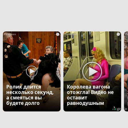
i
i
Ролик длится
Королева вагона
несколько секунд,
отожгла! Видео не
а смеяться вы
оставит
будете долго
равнодушным