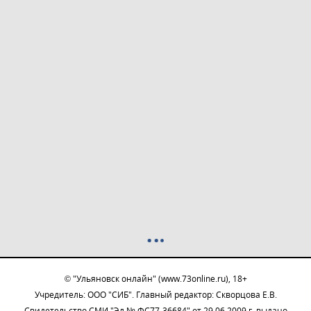
© "Ульяновск онлайн" (www.73online.ru), 18+
Учредитель: ООО "СИБ". Главный редактор: Скворцова Е.В.
Свидетельство СМИ "Эл № ФС77-36684" от 29.06.2009 г. выдано