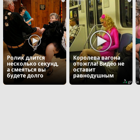
i
i
Ролик длится
Королева вагона
несколько секунд,
отожгла! Видео не
а смеяться вы
оставит
будете долго
равнодушным