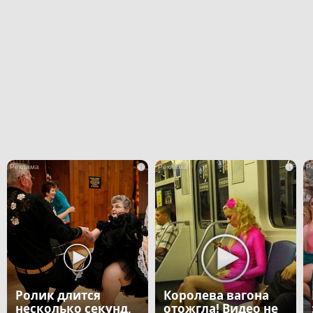
i
i
Ролик длится
Королева вагона
несколько секунд,
отожгла! Видео не