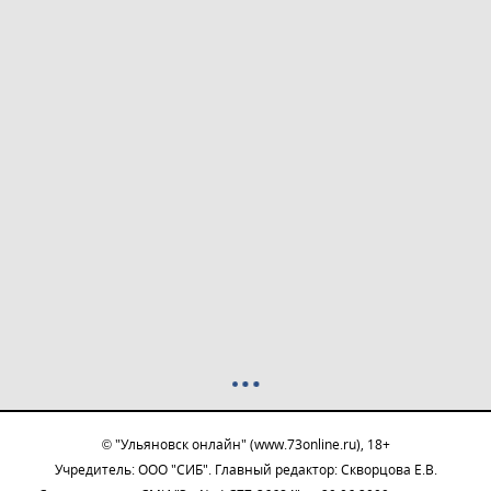
© "Ульяновск онлайн" (www.73online.ru), 18+
Учредитель: ООО "СИБ". Главный редактор: Скворцова Е.В.