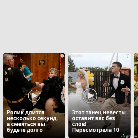
i
i
Ролик длится
Этот танец невесты
несколько секунд,
оставит вас без
а смеяться вы
слов!
будете долго
Пересмотрела 10
раз