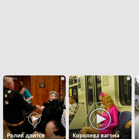
i
i
Ролик длится
Королева вагона