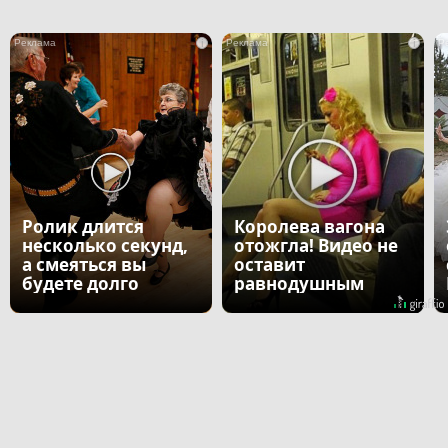
i
i
Ролик длится
Королева вагона
несколько секунд,
отожгла! Видео не
а смеяться вы
оставит
будете долго
равнодушным