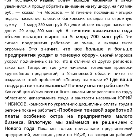
«За последнюю наделю объем вкладов населения в банки
увеличился, я прошу обратить внимание на эту цифру, на 490 млн
руб., — сказал г-н Морозов. — В течение последних четырех
недель население вложило банковских вкладов на огромную
сумму — 1 млрд 350 млн руб. В целом объем вкладов населения
В течение кризисного года
достиг 29 млрд 300 млн руб.
объем вкладов вырос на 5 млрд 700 млн руб.
Это
сигнал: предприятия работают не очень, а вклады такие
Это значит, что все больше и больше
огромные.
предприятия уходят в теневую сферу
». Сергей Морозов
укорил подчиненных за то, что в отличии от других регионов,
таких как Татарстан, где уже начались тотальные проверки
крупнейших предприятий, в Ульяновской области никто не
Где ваша
озадачился этой проблемой: «Почему вы молчите?
государственная машина? Почему она не работает
?
».
online
Как сообщил «Ульяновск
» начальник управления по труду
ЮРИЙ
областного департамента труда и занятости населения
ЧИБИСОВ
, комиссия по укреплению дисциплины оплаты труда в
Проблема теневой заработной
регионе пока не работает: «
платы особенно остра на предприятиях малого
бизнеса. Вплотную мы займемся ее решением с
Нового года
. Пока мы только приглашаем представителей
предприятий, имеющих долги по НДФЛ, на заседания рабочей