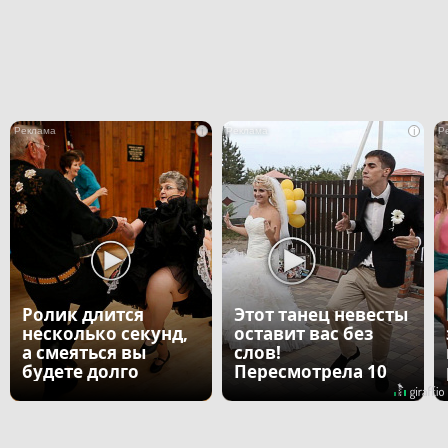
i
i
Ролик длится
Этот танец невесты
несколько секунд,
оставит вас без
а смеяться вы
слов!
будете долго
Пересмотрела 10
раз