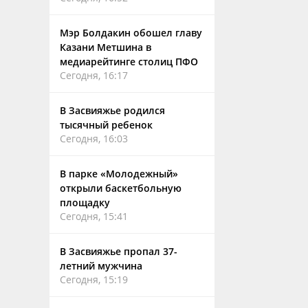
Мэр Болдакин обошел главу
Казани Метшина в
медиарейтинге столиц ПФО
Сегодня, 16:17
В Засвияжье родился
тысячный ребенок
Сегодня, 16:03
В парке «Молодежный»
открыли баскетбольную
площадку
Сегодня, 15:41
В Засвияжье пропал 37-
летний мужчина
Сегодня, 15:19