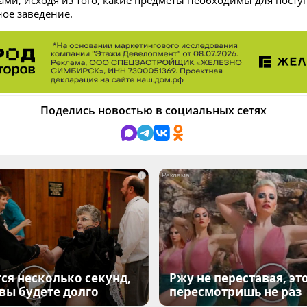
ами, исходя из того, какие предметы необходимы для посту
ое заведение.
Поделись новостью в социальных сетях
i
ся несколько секунд,
Ржу не переставая, эт
 вы будете долго
пересмотришь не раз