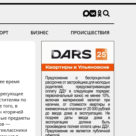
ОРТ
БИЗНЕС
ПРОИСШЕСТВИЯ
ее время
тересующие
стителям по
 того, в
н «горячей
ьные предметы
сов —
тиклассники