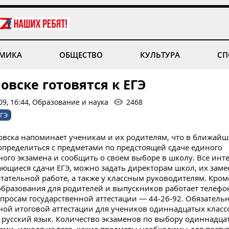
МИКА
ОБЩЕСТВО
КУЛЬТУРА
СП
овске готовятся к ЕГЭ
09, 16:44, Образование и наука
2468
ЕГЭ
вска напоминает ученикам и их родителям, что в ближайш
пределиться с предметами по предстоящей сдаче единого
ного экзамена и сообщить о своем выборе в школу. Все ин
ающиеся сдачи ЕГЭ, можно задать директорам школ, их заме
тательной работе, а также у классным руководителям. Кроме
бразования для родителей и выпускников работает телефо
просам государственной аттестации — 44-26-92. Обязател
ной итоговой аттестации для учеников одиннадцатых клас
 русский язык. Количество экзаменов по выбору одиннадца