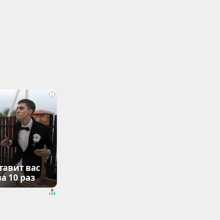
i
тавит вас
а 10 раз