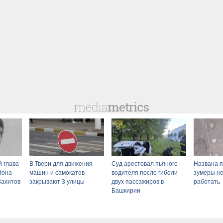
 глава
В Твери для движения
Суд арестовал пьяного
Названа п
йона
машин и самокатов
водителя после гибели
зумеры не
Вахитов
закрывают 3 улицы
двух пассажиров в
работать
Башкирии