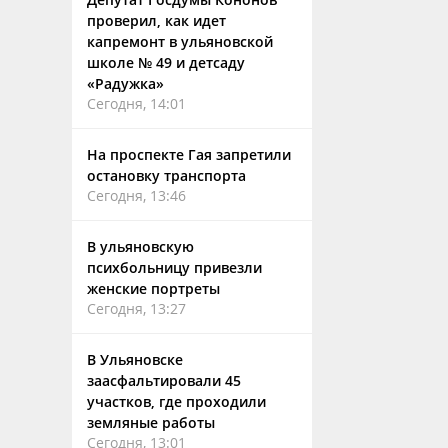
проверил, как идет
капремонт в ульяновской
школе № 49 и детсаду
«Радужка»
Сегодня, 14:01
На проспекте Гая запретили
остановку транспорта
Сегодня, 13:46
В ульяновскую
психбольницу привезли
женские портреты
Сегодня, 13:27
В Ульяновске
заасфальтировали 45
участков, где проходили
земляные работы
Сегодня, 13:01