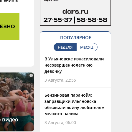
пления в
ПОПУЛЯРНОЕ
НЕДЕЛЯ
МЕСЯЦ
В Ульяновске изнасиловали
несовершеннолетнюю
девочку
i
3 Августа, 22:55
Бензиновая паранойя:
заправщики Ульяновска
объявили войну любителям
мелкого налива
о видео
3 Августа, 06:00