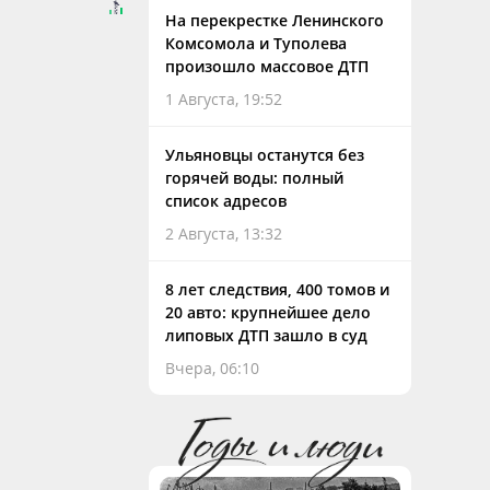
На перекрестке Ленинского
Комсомола и Туполева
произошло массовое ДТП
1 Августа, 19:52
Ульяновцы останутся без
горячей воды: полный
список адресов
2 Августа, 13:32
8 лет следствия, 400 томов и
20 авто: крупнейшее дело
липовых ДТП зашло в суд
Вчера, 06:10