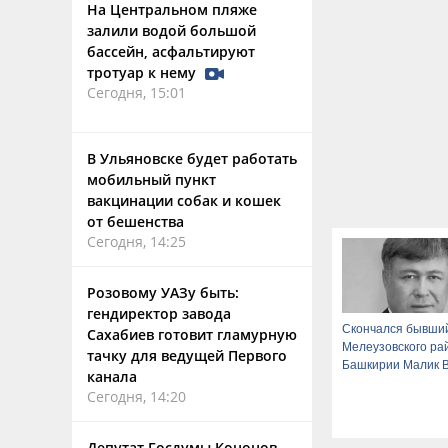
На Центральном пляже
залили водой большой
бассейн, асфальтируют
тротуар к нему
Сегодня, 15:01
В Ульяновске будет работать
мобильный пункт
вакцинации собак и кошек
от бешенства
Сегодня, 14:25
Розовому УАЗу быть:
гендиректор завода
Скончался бывший
Сахабиев готовит гламурную
Мелеузовского ра
тачку для ведущей Первого
Башкирии Малик 
канала
Сегодня, 14:20
Депутат Госдумы Кононов