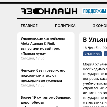
ГЛАВНОЕ
ПОЛИТИКА
ЭКОНО
В Ульян
Ульяновские хитмейкеры
Aleks Ataman & Finik
18 Декабря 20
выпустили новый трек
«Пьяная луна»
Ульяновск
Сегодня, 17:56
Мэрия Ульяно
необходимо о
Чепухин бьет тревогу: его
государствен
подсолнухи атакуют
вопросы, кас
прожорливые гусеницы
учебно-воспи
Сегодня, 17:55
управлении о
линии» по во
Более 19 км автомобильных
государствен
математика и
дорог обновят