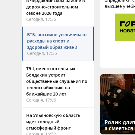
определяют с
в Чердаклинском районе в
высшее учебн
дорожно-строительном
сезоне 2026 года
Сегодня, 17:36
ВТБ: россияне увеличивают
расходы на спорт и
здоровый образ жизни
Сегодня, 17:35
ТЭЦ вместо котельных:
Болдакин устроит
общественные слушания по
теплоснабжению на
ближайшие 20 лет
Сегодня, 17:06
На Ульяновскую область
идет холодный
Ролик длит
а смеяться
атмосферный фронт
Сегодня, 16:52