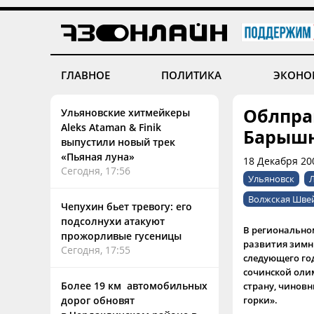
ГЛАВНОЕ
ПОЛИТИКА
ЭКОНО
Облпра
Ульяновские хитмейкеры
Aleks Ataman & Finik
Барыш
выпустили новый трек
«Пьяная луна»
18 Декабря 20
Сегодня, 17:56
Ульяновск
Волжская Шве
Чепухин бьет тревогу: его
подсолнухи атакуют
В регионально
прожорливые гусеницы
развития зимн
Сегодня, 17:55
следующего год
сочинской олим
Более 19 км автомобильных
страну, чинов
дорог обновят
горки».