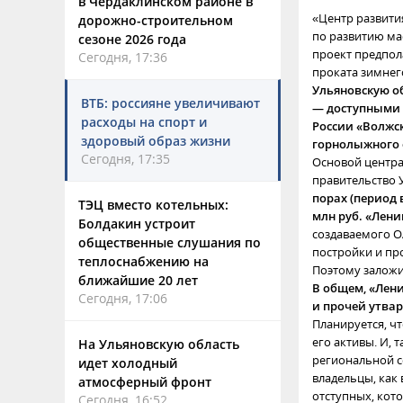
в Чердаклинском районе в
«Центр развити
дорожно-строительном
по развитию мас
сезоне 2026 года
проект предпол
Сегодня, 17:36
проката зимнег
Ульяновскую о
ВТБ: россияне увеличивают
— доступными д
расходы на спорт и
России «Волжс
здоровый образ жизни
горнолыжного 
Сегодня, 17:35
Основой центра
правительство 
порах (период 
ТЭЦ вместо котельных:
млн руб. «Лени
Болдакин устроит
создаваемого О
общественные слушания по
постройки и пр
теплоснабжению на
Поэтому заложит
ближайшие 20 лет
В общем, «Лени
Сегодня, 17:06
и прочей утва
Планируется, ч
его активы. И, 
На Ульяновскую область
региональной с
идет холодный
владельцы, как 
атмосферный фронт
отступных, кот
Сегодня, 16:52