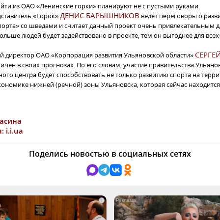
йти из ОАО «Ленинские горки» планируют не с пустыми руками.
ДЕНИС БАРЫШНИКОВ
дставитель «Горок»
ведет переговоры о разв
порта» со шведами и считает данный проект очень привлекательным д
ольше людей будет задействовано в проекте, тем он выгоднее для всех»
СЕРГЕ
й директор ОАО «Корпорация развития Ульяновской области»
чен в своих прогнозах. По его словам, участие правительства Ульяно
ного центра будет способствовать не только развитию спорта на терр
кономике нижней (речной) зоны Ульяновска, которая сейчас находится 
Васина
 i.i.ua
Поделись новостью в социальных сетях
i