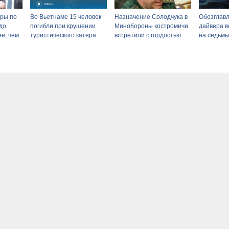
ары по
Во Вьетнаме 15 человек
Назначение Солодчука в
Обезглав
до
погибли при крушении
Минобороны костромичи
дайвера в
е, чем
туристического катера
встретили с гордостью
на седьмы