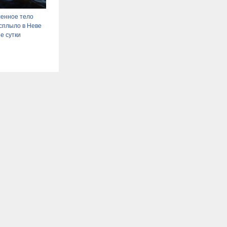
ленное тело
сплыло в Неве
е сутки