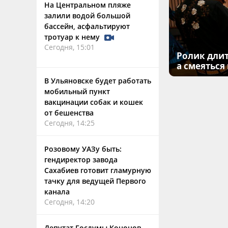
На Центральном пляже
залили водой большой
бассейн, асфальтируют
тротуар к нему
Сегодня, 15:01
Ролик длит
а смеяться
В Ульяновске будет работать
мобильный пункт
вакцинации собак и кошек
от бешенства
Сегодня, 14:25
Розовому УАЗу быть:
гендиректор завода
Сахабиев готовит гламурную
тачку для ведущей Первого
канала
Сегодня, 14:20
Депутат Госдумы Кононов