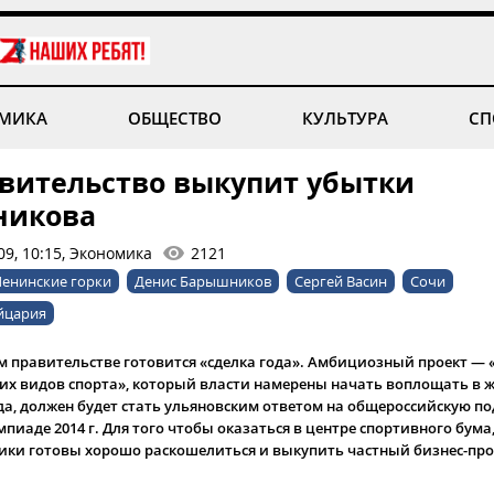
МИКА
ОБЩЕСТВО
КУЛЬТУРА
СП
вительство выкупит убытки
никова
09, 10:15, Экономика
2121
Ленинские горки
Денис Барышников
Сергей Васин
Сочи
йцария
м правительстве готовится «сделка года». Амбициозный проект — 
их видов спорта», который власти намерены начать воплощать в ж
а, должен будет стать ульяновским ответом на общероссийскую по
пиаде 2014 г. Для того чтобы оказаться в центре спортивного бум
ники готовы хорошо раскошелиться и выкупить частный бизнес-про