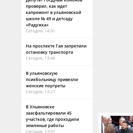
проверил, как идет
капремонт в ульяновской
школе № 49 и детсаду
«Радужка»
Сегодня, 14:01
На проспекте Гая запретили
остановку транспорта
Сегодня, 13:46
В ульяновскую
психбольницу привезли
женские портреты
Сегодня, 13:27
В Ульяновске
заасфальтировали 45
участков, где проходили
земляные работы
Сегодня, 13:01