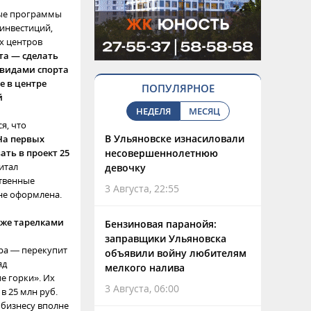
ные программы
 инвестиций,
х центров
та — сделать
 видами спорта
е в центре
ПОПУЛЯРНОЕ
й
НЕДЕЛЯ
МЕСЯЦ
я, что
В Ульяновске изнасиловали
На первых
ть в проект 25
несовершеннолетнюю
итал
девочку
ственные
3 Августа, 22:55
 не оформлена.
кже тарелками
Бензиновая паранойя:
заправщики Ульяновска
ера — перекупит
объявили войну любителям
яд
мелкого налива
е горки». Их
3 Августа, 06:00
в 25 млн руб.
 бизнесу вполне