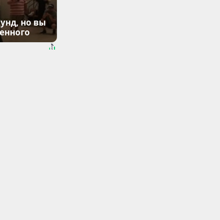
унд, но вы
денного