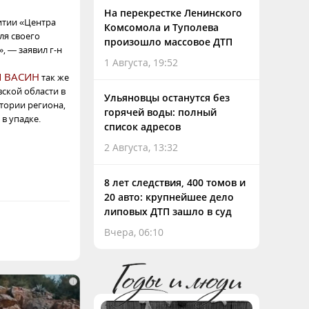
На перекрестке Ленинского
итии «Центра
Комсомола и Туполева
ля своего
произошло массовое ДТП
, — заявил г-н
1 Августа, 19:52
Й ВАСИН
так же
вской области в
Ульяновцы останутся без
итории региона,
горячей воды: полный
в упадке.
список адресов
2 Августа, 13:32
8 лет следствия, 400 томов и
20 авто: крупнейшее дело
липовых ДТП зашло в суд
Вчера, 06:10
i