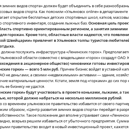
я зимних видов спорта» должен будет объединить в себе разнообраз
совых видов спорта. Как пояснили «Ульяновск online» в департаменте
агает открытие бесплатных детских спортивных школ, катков, массовы
о спортивного инвентаря, создание лыжных баз.
Основная цель проек
бласть спортивно ориентированным регионом, а занятия зимними
ля горожан. Кроме того, областные власти надеются, что появлени
кой Швейцарии» привлечет в Ульяновск толпы туристов-любителе
отдыха.
 должна послужить инфраструктура «Ленинских горок». Предполагаетс
Ульяновской области совместно с владельцами «горок» создадут ОАО.
вхождения в акционерное общество) чиновники готовы инвестирова
нские горки» — всего 5 млн руб.
Причем бизнес войдет в уставной кап
АО не деньгами, а своими «недвижимыми» активами — здание, хозяй
очие материальные ценности. Кстати, земля под «горками» до сих пор
ь ее бизнесу не удастся.
нские горки» будут участвовать в проекте коньками, лыжами, а та
рью, которой должно набраться на несколько миллионов рублей
.
то со временем ульяновское правительство избавится от своего партн
таким образом, «Центр развития зимних видов спорта» перейдет в разр
обственности. Такое положение дел вполне устраивает сами «Ленински
видно, всерьез решили избавиться от убыточного предприятия. Сумма 
орыми правительство входит в новый инвестиционный проект, кажется