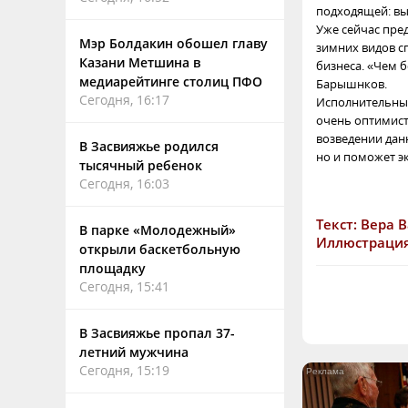
подходящей: вы
Уже сейчас пре
Мэр Болдакин обошел главу
зимних видов с
Казани Метшина в
бизнеса. «Чем б
медиарейтинге столиц ПФО
Барышнков.
Сегодня, 16:17
Исполнительны
очень оптимисти
возведении дан
В Засвияжье родился
но и поможет э
тысячный ребенок
Сегодня, 16:03
Текст: Вера 
В парке «Молодежный»
Иллюстрация:
открыли баскетбольную
площадку
Сегодня, 15:41
В Засвияжье пропал 37-
летний мужчина
Сегодня, 15:19