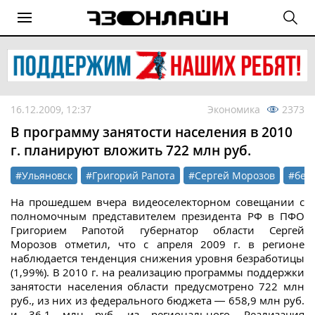
16.12.2009, 12:37
Экономика
2373
В программу занятости населения в 2010
г. планируют вложить 722 млн руб.
#Ульяновск
#Григорий Рапота
#Сергей Морозов
#без
На прошедшем вчера видеоселекторном совещании с
полномочным представителем президента РФ в ПФО
Григорием Рапотой губернатор области Сергей
Морозов отметил, что с апреля 2009 г. в регионе
наблюдается тенденция снижения уровня безработицы
(1,99%). В 2010 г. на реализацию программы поддержки
занятости населения области предусмотрено 722 млн
руб., из них из федерального бюджета — 658,9 млн руб.
и 36,1 млн руб. из регионального. Реализация