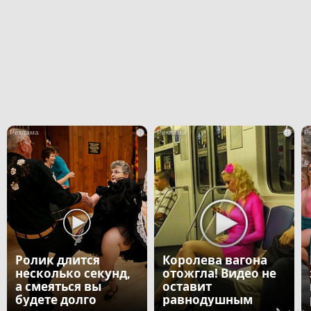
i
i
Ролик длится
Королева вагона
несколько секунд,
отожгла! Видео не
а смеяться вы
оставит
будете долго
равнодушным