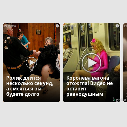
i
i
Ролик длится
Королева вагона
несколько секунд,
отожгла! Видео не
а смеяться вы
оставит
будете долго
равнодушным