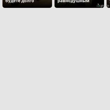
будете долго
равнодушным