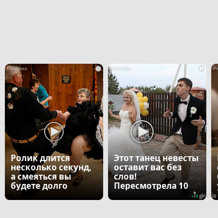
i
i
Ролик длится
Этот танец невесты
несколько секунд,
оставит вас без
а смеяться вы
слов!
будете долго
Пересмотрела 10
раз