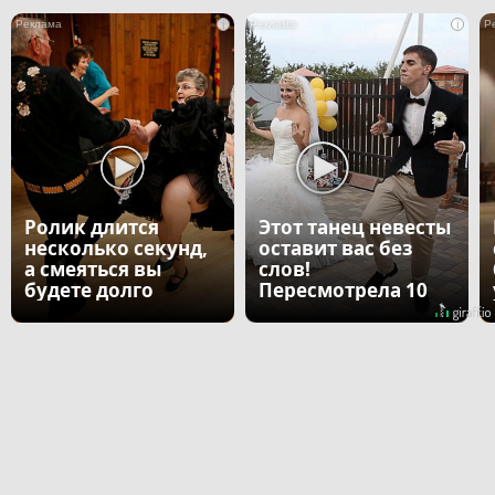
i
i
Ролик длится
Этот танец невесты
несколько секунд,
оставит вас без
а смеяться вы
слов!
будете долго
Пересмотрела 10
раз