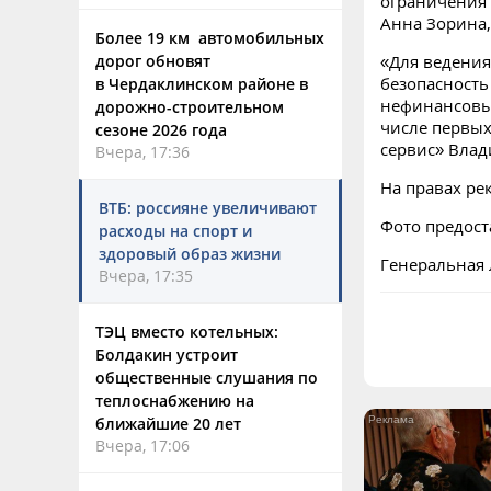
ограничения с
Анна Зорина,
Более 19 км автомобильных
дорог обновят
«Для ведения
безопасность
в Чердаклинском районе в
нефинансовых
дорожно-строительном
числе первы
сезоне 2026 года
сервис» Влад
Вчера, 17:36
На правах ре
ВТБ: россияне увеличивают
Фото предост
расходы на спорт и
здоровый образ жизни
Генеральная 
Вчера, 17:35
ТЭЦ вместо котельных:
Болдакин устроит
общественные слушания по
теплоснабжению на
ближайшие 20 лет
Вчера, 17:06