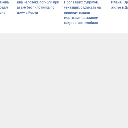
ачева
Два человека погибли при
Пропавших супругов,
Илана Юр
годам
атаке беспилотника по
уехавших отдыхать на
жилье в Д
ену
дому в Керчи
природу, нашли
мертвыми на заднем
сиденье автомобиля