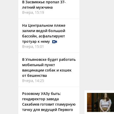
В Засвияжье пропал 37-
летний мужчина
Вчера, 15:19
На Центральном пляже
залили водой большой
бассейн, асфальтируют
тротуар к нему
Вчера, 15:01
В Ульяновске будет работать
мобильный пункт
вакцинации собак и кошек
от бешенства
Вчера, 14:25
Розовому УАЗу быть:
гендиректор завода
Сахабиев готовит гламурную
тачку для ведущей Первого