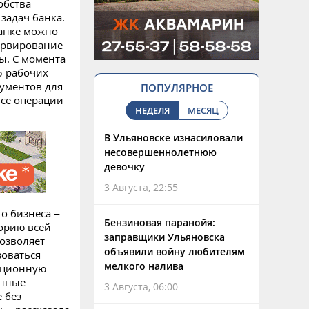
обства
задач банка.
банке можно
зервирование
ы. С момента
5 рабочих
кументов для
ПОПУЛЯРНОЕ
все операции
НЕДЕЛЯ
МЕСЯЦ
В Ульяновске изнасиловали
несовершеннолетнюю
девочку
3 Августа, 22:55
о бизнеса –
Бензиновая паранойя:
торию всей
заправщики Ульяновска
позволяет
объявили войну любителям
зоваться
мелкого налива
ационную
онные
3 Августа, 06:00
 без