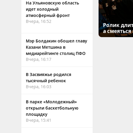
На Ульяновскую область
идет холодный
атмосферный фронт
Вчера, 16:52
Ролик длит
а смеяться
Мэр Болдакин обошел главу
Казани Метшина в
медиарейтинге столиц ПФО
Вчера, 16:17
В Засвияжье родился
тысячный ребенок
Вчера, 16:03
В парке «Молодежный»
открыли баскетбольную
площадку
Вчера, 15:41