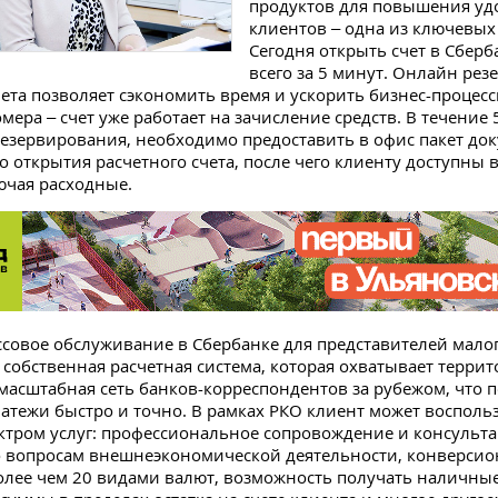
продуктов для повышения уд
клиентов – одна из ключевых 
Сегодня открыть счет в Сбер
всего за 5 минут. Онлайн ре
чета позволяет сэкономить время и ускорить бизнес-процесс
мера – счет уже работает на зачисление средств. В течение 
резервирования, необходимо предоставить в офис пакет до
 открытия расчетного счета, после чего клиенту доступны 
лючая расходные.
ссовое обслуживание в Сбербанке для представителей малог
о собственная расчетная система, которая охватывает терри
 масштабная сеть банков-корреспондентов за рубежом, что 
атежи быстро и точно. В рамках РКО клиент может восполь
ктром услуг: профессиональное сопровождение и консульт
о вопросам внешнеэкономической деятельности, конверси
олее чем 20 видами валют, возможность получать наличные