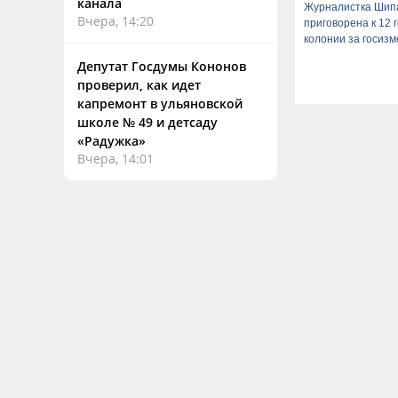
канала
Журналистка Шип
Вчера, 14:20
приговорена к 12 
колонии за госизм
Депутат Госдумы Кононов
проверил, как идет
капремонт в ульяновской
школе № 49 и детсаду
«Радужка»
Вчера, 14:01