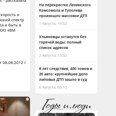
, - рассказала
На перекрестке Ленинского
Комсомола и Туполева
скорость и
произошло массовое ДТП
рокий спектр
1 Августа, 19:52
са и быть в
ООО «ВМ
Ульяновцы останутся без
горячей воды: полный
список адресов
2 Августа, 13:32
 08.08.2012 г
8 лет следствия, 400 томов и
20 авто: крупнейшее дело
липовых ДТП зашло в суд
6 Августа, 06:10
i