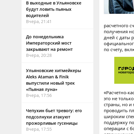
В выходные в Ульяновске
будут ловить пьяных
водителей
Вчера, 21:41
расчетного с
получения но
До понедельника
дней с даты 
Императорский мост
официального
закрывают на ремонт
по счету, вк
Вчера, 20:28
Ульяновские хитмейкеры
Aleks Ataman & Finik
выпустили новый трек
«Пьяная луна»
«Расчетно-ка
Вчера, 17:56
это не тольк
страны, но и
проводить пл
Чепухин бьет тревогу: его
широким спе
подсолнухи атакуют
поддержку п
прожорливые гусеницы
операции с б
Вчера, 17:55