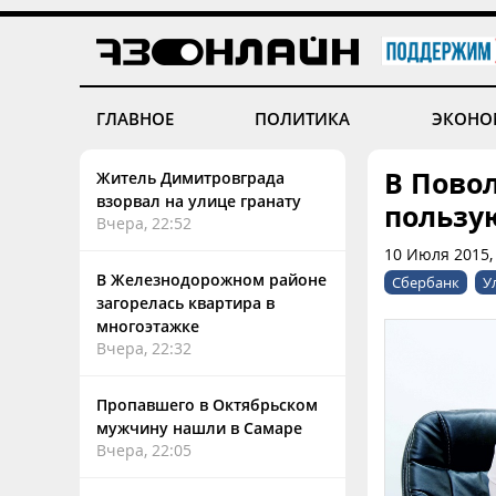
ГЛАВНОЕ
ПОЛИТИКА
ЭКОНО
В Пово
Житель Димитровграда
взорвал на улице гранату
пользу
Вчера, 22:52
10 Июля 2015,
В Железнодорожном районе
Сбербанк
У
загорелась квартира в
многоэтажке
Вчера, 22:32
Пропавшего в Октябрьском
мужчину нашли в Самаре
Вчера, 22:05