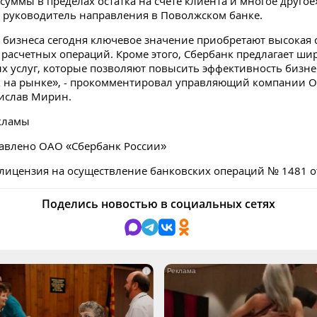
уммы в пределах остатка на счете клиента и многое другое»
 руководитель направления в Поволжском банке.
 бизнеса сегодня ключевое значение приобретают высокая 
 расчетных операций. Кроме этого, Сбербанк предлагает ши
 услуг, которые позволяют повысить эффективность бизне
х на рынке», - прокомментировал управляющий компании 
ислав Мирин.
кламы
авлено ОАО «Сбербанк России»
лицензия на осуществление банковских операций № 1481 от
Поделись новостью в социальных сетях
i