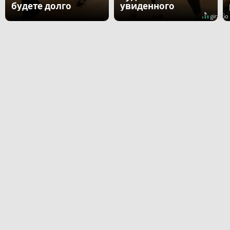
будете долго
увиденного