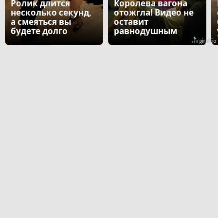
Ролик длится
Королева вагона
несколько секунд,
отожгла! Видео не
а смеяться вы
оставит
будете долго
равнодушным