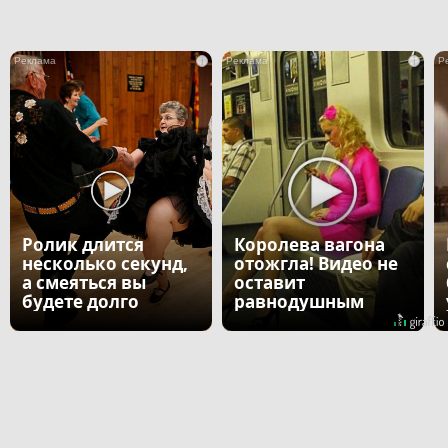
i
i
Ролик длится
Королева вагона
несколько секунд,
отожгла! Видео не
а смеяться вы
оставит
будете долго
равнодушным