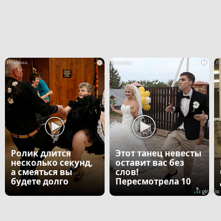
i
i
Ролик длится
Этот танец невесты
несколько секунд,
оставит вас без
а смеяться вы
слов!
будете долго
Пересмотрела 10
раз