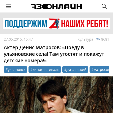
27.05.2015, 15:47
Культура
8681
Актер Денис Матросов: «Поеду в
ульяновские села! Там угостят и покажут
детские номера!»
#ульяновск
#кинофестиваль
#дунаевский
#матросов