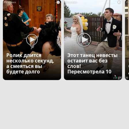
i
i
Ролик длится
Этот танец невесты
несколько секунд,
оставит вас без
а смеяться вы
слов!
будете долго
Пересмотрела 10
раз