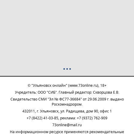
© "Ульяновск онлайн" (www.73online.ru), 18+
Учредитель: ООО "СИБ". Главный редактор: Скворцова Е.В.
Свидетельство СМИ "Эл № ФС77-36684" от 29.06.2009 г. выдано
Роскомнадзором.
432011, г. Ульяновск, ул. Радищева, дом 90, офис 1
+7 (8422) 41-03-85, реклама: +7 (9372) 762-909
73online@mail.ru
На информационном ресурсе применяются рекомендательные