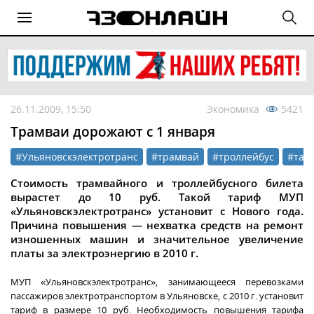
26.11.2009, 15:50
Экономика
5421
Трамваи дорожают с 1 января
#Ульяновскэлектротранс
#трамвай
#троллейбус
#тар
Стоимость трамвайного и троллейбусного билета
вырастет до 10 руб. Такой тариф МУП
«Ульяновскэлектротранс» установит с Нового года.
Причина повышения — нехватка средств на ремонт
изношенных машин и значительное увеличение
платы за электроэнергию в 2010 г.
МУП «Ульяновскэлектротранс», занимающееся перевозками
пассажиров электротранспортом в Ульяновске, с 2010 г. установит
тариф в размере 10 руб. Необходимость повышения тарифа