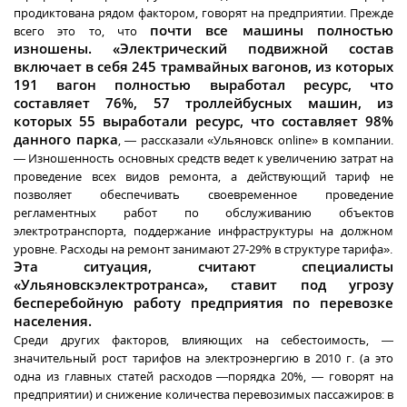
продиктована рядом фактором, говорят на предприятии. Прежде
почти все машины полностью
всего это то, что
изношены. «Электрический подвижной состав
включает в себя 245 трамвайных вагонов, из которых
191 вагон полностью выработал ресурс, что
составляет 76%, 57 троллейбусных машин, из
которых 55 выработали ресурс, что составляет 98%
данного парка
, — рассказали «Ульяновск online» в компании.
— Изношенность основных средств ведет к увеличению затрат на
проведение всех видов ремонта, а действующий тариф не
позволяет обеспечивать своевременное проведение
регламентных работ по обслуживанию объектов
электротранспорта, поддержание инфраструктуры на должном
уровне. Расходы на ремонт занимают 27-29% в структуре тарифа».
Эта ситуация, считают специалисты
«Ульяновскэлектротранса», ставит под угрозу
бесперебойную работу предприятия по перевозке
населения.
Среди других факторов, влияющих на себестоимость, —
значительный рост тарифов на электроэнергию в 2010 г. (а это
одна из главных статей расходов —порядка 20%, — говорят на
предприятии) и снижение количества перевозимых пассажиров: в